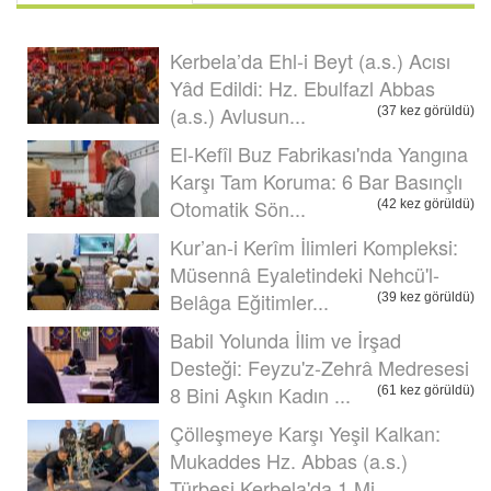
Kerbela’da Ehl-i Beyt (a.s.) Acısı
Yâd Edildi: Hz. Ebulfazl Abbas
(a.s.) Avlusun...
(37 kez görüldü)
El-Kefîl Buz Fabrikası'nda Yangına
Karşı Tam Koruma: 6 Bar Basınçlı
Otomatik Sön...
(42 kez görüldü)
Kur’an-i Kerîm İlimleri Kompleksi:
Müsennâ Eyaletindeki Nehcü'l-
Belâga Eğitimler...
(39 kez görüldü)
Babil Yolunda İlim ve İrşad
Desteği: Feyzu'z-Zehrâ Medresesi
8 Bini Aşkın Kadın ...
(61 kez görüldü)
Çölleşmeye Karşı Yeşil Kalkan:
Mukaddes Hz. Abbas (a.s.)
Türbesi Kerbela'da 1 Mi...