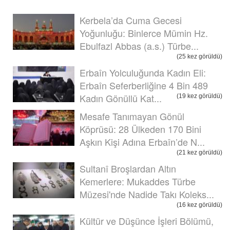
Kerbela’da Cuma Gecesi
Yoğunluğu: Binlerce Mümin Hz.
Ebulfazl Abbas (a.s.) Türbe...
(25 kez görüldü)
Erbaîn Yolculuğunda Kadın Eli:
Erbaîn Seferberliğine 4 Bin 489
Kadın Gönüllü Kat...
(19 kez görüldü)
Mesafe Tanımayan Gönül
Köprüsü: 28 Ülkeden 170 Bini
Aşkın Kişi Adına Erbaîn’de N...
(21 kez görüldü)
Sultanî Broşlardan Altın
Kemerlere: Mukaddes Türbe
Müzesi'nde Nadide Takı Koleks...
(16 kez görüldü)
Kültür ve Düşünce İşleri Bölümü,