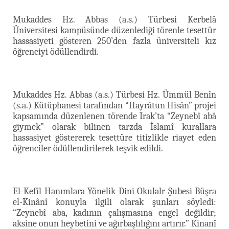
Mukaddes Hz. Abbas (a.s.) Türbesi Kerbelâ
Üniversitesi kampüsünde düzenlediği törenle tesettür
hassasiyeti gösteren 250’den fazla üniversiteli kız
öğrenciyi ödüllendirdi.
Mukaddes Hz. Abbas (a.s.) Türbesi Hz. Ümmül Benîn
(s.a.) Kütüphanesi tarafından “Hayrâtun Hisân” projei
kapsamında düzenlenen törende Irak’ta “Zeynebî abâ
giymek” olarak bilinen tarzda İslamî kurallara
hassasiyet göstererek tesettüre titizlikle riayet eden
öğrenciler ödüllendirilerek teşvik edildi.
El-Kefîl Hanımlara Yönelik Dini Okulalr Şubesi Büşra
el-Kinânî konuyla ilgili olarak şunları söyledi:
“Zeynebî aba, kadının çalışmasına engel değildir;
aksine onun heybetini ve ağırbaşlılığını artırır.” Kinanî