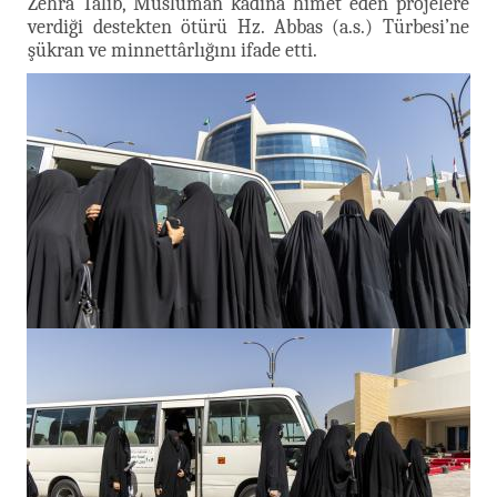
Zehra Talib, Müslüman kadına himet eden projelere
verdiği destekten ötürü Hz. Abbas (a.s.) Türbesi’ne
şükran ve minnettârlığını ifade etti.