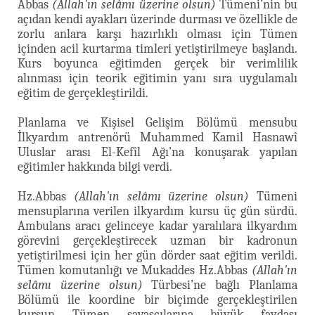
Abbas
(Allah'ın selâmı üzerine olsun)
Tümeni’nin bu
açıdan kendi ayakları üzerinde durması ve özellikle de
zorlu anlara karşı hazırlıklı olması için Tümen
içinden acil kurtarma timleri yetiştirilmeye başlandı.
Kurs boyunca eğitimden gerçek bir verimlilik
alınması için teorik eğitimin yanı sıra uygulamalı
eğitim de gerçekleştirildi.
Planlama ve Kişisel Gelişim Bölümü mensubu
İlkyardım antrenörü Muhammed Kamil Hasnawî
Uluslar arası El-Kefîl Ağı’na konuşarak yapılan
eğitimler hakkında bilgi verdi.
Hz.Abbas
(Allah'ın selâmı üzerine olsun)
Tümeni
mensuplarına verilen ilkyardım kursu üç gün sürdü.
Ambulans aracı gelinceye kadar yaralılara ilkyardım
görevini gerçekleştirecek uzman bir kadronun
yetiştirilmesi için her gün dörder saat eğitim verildi.
Tümen komutanlığı ve Mukaddes Hz.Abbas
(Allah'ın
selâmı üzerine olsun)
Türbesi’ne bağlı Planlama
Bölümü ile koordine bir biçimde gerçekleştirilen
kursun Tümen savaşçılarına büyük faydası