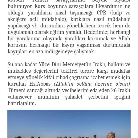
bulunuyor. Kurs boyunca savaşçılara ilkyardımın ne
olduğu, yaralıların nasıl taşınacağı, CPR (kalp ve
akciğere acil müdahale), kırıklara nasıl müdahale
yapılacağı vb. durumlara yönelik hem teorik hem de
uygulamalı olarak eğitim yapıldı. Hedefimiz; herhangi
bir yaralanma olayında yaralıları korumak ve Allah
korusun herhangi bir kayıp yaşanması durumunda
kayıpları en aza indirgemeye çalışmak.
Şu ana kadar Yüce Dini Merceiyet’in Irak’ı, halkını ve
mukaddes değerlerini tekfirci teröre karşı müdafaa
etmeye yönelik kifai cihad çağrısına icabet etmek için
kurulan Hz.Abbas
(Allah'ın selâmı üzerine olsun)
Tümeni sancağı altında vecibelerini eda eden 26 Iraklı
vatansever müminin şahadet şerbetini içtiğini
hatırlatalım.