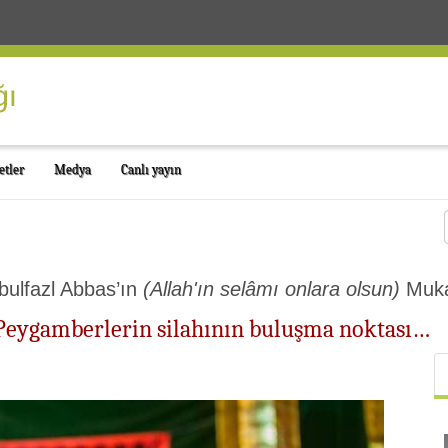
etler
Medya
Canlı yayın
bulfazl Abbas’ın
(Allah'ın selâmı onlara olsun)
Muka
Peygamberlerin silahının buluşma noktası…