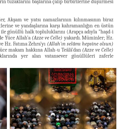
erin tuzaklarını başlarına çalıp birbirilerine düşürmesi
er, Akşam ve yatsı namazlarının kılınmasının biraz
stlerine ve yandaşlarına karşı kahramanlığın en üstün
 ile gönüllü halk topluluklarını (Arapça adıyla "haşd-i
nde Yüce Allah’a
(Azze ve Celle)
yakardı. Müminler; Hz.
ve Hz. Fatıma Zehra’yı
(Allah'ın selâmı hepsine olsun)
 yüce makam hakkına Allah-u Teâlâ’dan
(Azze ve Celle)
larında yer alan vatansever gönüllüleri zaferle