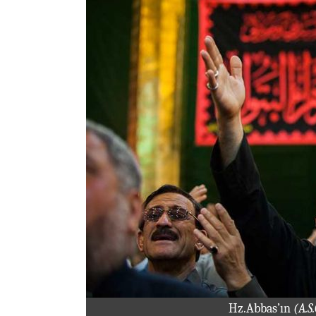
Hz.Abbas’ın
(A.S