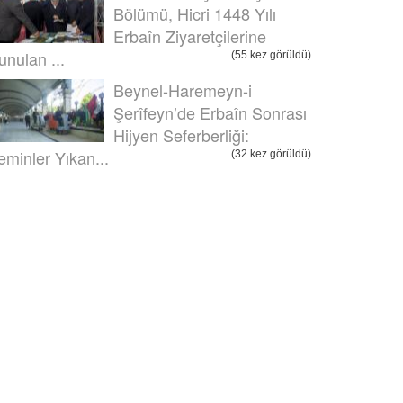
Bölümü, Hicri 1448 Yılı
Erbaîn Ziyaretçilerine
unulan ...
(55 kez görüldü)
Beynel-Haremeyn-i
Şerîfeyn’de Erbaîn Sonrası
Hijyen Seferberliği:
eminler Yıkan...
(32 kez görüldü)