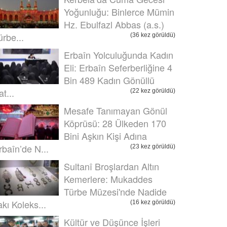
Yoğunluğu: Binlerce Mümin
Hz. Ebulfazl Abbas (a.s.)
ürbe...
(36 kez görüldü)
Erbaîn Yolculuğunda Kadın
Eli: Erbaîn Seferberliğine 4
Bin 489 Kadın Gönüllü
t...
(22 kez görüldü)
Mesafe Tanımayan Gönül
Köprüsü: 28 Ülkeden 170
Bini Aşkın Kişi Adına
rbaîn’de N...
(23 kez görüldü)
Sultanî Broşlardan Altın
Kemerlere: Mukaddes
Türbe Müzesi'nde Nadide
akı Koleks...
(16 kez görüldü)
Kültür ve Düşünce İşleri