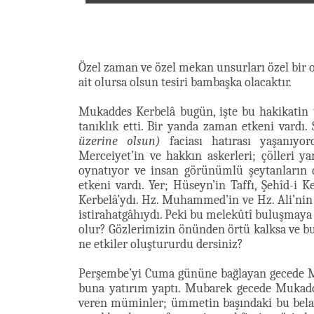
Özel zaman ve özel mekan unsurları özel bir ol
ait olursa olsun tesiri bambaşka olacaktır.
Mukaddes Kerbelâ bugün, işte bu hakikatin
tanıklık etti. Bir yanda zaman etkeni vardı.
üzerine olsun)
faciası hatırası yaşanıyor
Merceiyet’in ve hakkın askerleri; çölleri ya
oynatıyor ve insan görünümlü şeytanların 
etkeni vardı. Yer; Hüseyn’in Taffı, Şehîd-i K
Kerbelâ’ydı. Hz. Muhammed’in ve Hz. Ali’nin
istirahatgâhıydı. Peki bu melekûtî buluşmaya 
olur? Gözlerimizin önünden örtü kalksa ve bu 
ne etkiler oluştururdu dersiniz?
Perşembe’yi Cuma gününe bağlayan gecede Mu
buna yatırım yaptı. Mubarek gecede Mukadde
veren müminler; ümmetin başındaki bu belayı 