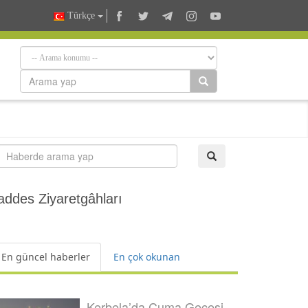
Türkçe
ddes Ziyaretgâhları
En güncel haberler
En çok okunan
Kerbela’da Cuma Gecesi