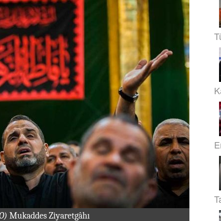
T
Ka
E
T
.O)
Mukaddes Ziyaretgâhı