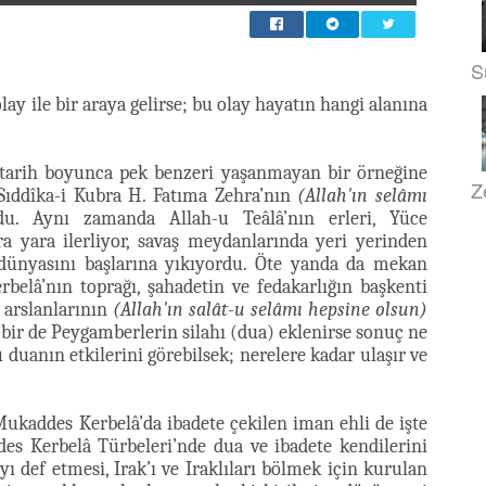
S
ay ile bir araya gelirse; bu olay hayatın hangi alanına
 tarih boyunca pek benzeri yaşanmayan bir örneğine
Z
 Sıddîka-i Kubra H. Fatıma Zehra’nın
(Allah'ın selâmı
du. Aynı zamanda Allah-u Teâlâ’nın erleri, Yüce
ra yara ilerliyor, savaş meydanlarında yeri yerinden
dünyasını başlarına yıkıyordu. Öte yanda da mekan
erbelâ’nın toprağı, şahadetin ve fedakarlığın başkenti
 arslanlarının
(Allah'ın salât-u selâmı hepsine olsun)
bir de Peygamberlerin silahı (dua) eklenirse sonuç ne
duanın etkilerini görebilsek; nerelere kadar ulaşır ve
kaddes Kerbelâ’da ibadete çekilen iman ehli de işte
s Kerbelâ Türbeleri’nde dua ve ibadete kendilerini
def etmesi, Irak’ı ve Iraklıları bölmek için kurulan