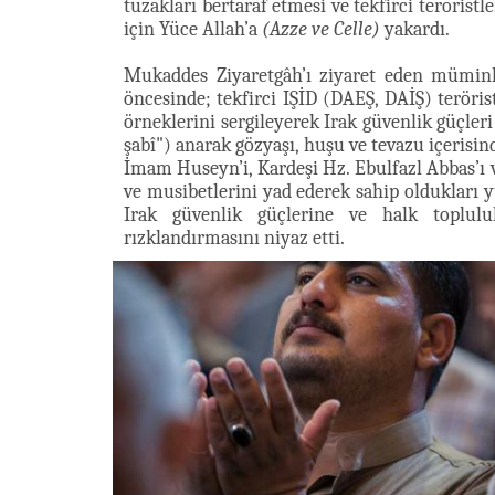
tuzakları bertaraf etmesi ve tekfirci teröristl
için Yüce Allah’a
(Azze ve Celle)
yakardı.
Mukaddes Ziyaretgâh’ı ziyaret eden müminl
öncesinde; tekfirci IŞİD (DAEŞ, DAİŞ) teröri
örneklerini sergileyerek Irak güvenlik güçleri
şabî") anarak gözyaşı, huşu ve tevazu içerisi
İmam Huseyn’i, Kardeşi Hz. Ebulfazl Abbas’ı 
ve musibetlerini yad ederek sahip oldukları
Irak güvenlik güçlerine ve halk topluluk
rızklandırmasını niyaz etti.