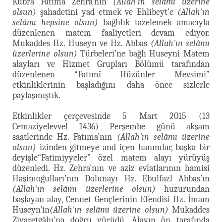
Kubra Fatıma Zehra’nın
(Allah'ın selâmı üzerine
olsun)
şahadetini yad etmek ve Ehlibeyt’e
(Allah'ın
selâmı hepsine olsun)
bağlılık tazelemek amacıyla
düzenlenen matem faaliyetleri devam ediyor.
Mukaddes Hz. Huseyn ve Hz. Abbas
(Allah'ın selâmı
üzerlerine olsun)
Türbeleri’ne bağlı Huseynî Matem
alayları ve Hizmet Grupları Bölümü tarafından
düzenlenen “Fatımî Hüzünler Mevsimi”
etkinliklerinin başladığını daha önce sizlerle
paylaşmıştık.
Etkinlikler çerçevesinde 5 Mart 2015 (13
Cemaziyelevvel 1436) Perşembe günü akşam
saatlerinde Hz. Fatıma’nın
(Allah'ın selâmı üzerine
olsun)
izinden gitmeye and içen hanımlar, başka bir
deyişle“Fatimiyyeler” özel matem alayı yürüyüş
düzenledi. Hz. Zehra’nın ve aziz evlatlarının hamisi
Haşimoğulları’nın Dolunayı Hz. Ebulfazl Abbas’ın
(Allah'ın selâmı üzerlerine olsun)
huzurundan
başlayan alay, Cennet Gençlerinin Efendisi Hz. İmam
Huseyn’in
(Allah'ın selâmı üzerine olsun)
Mukaddes
Ziyaretgâhı’na doğru yürüdü. Alayın ön tarafında