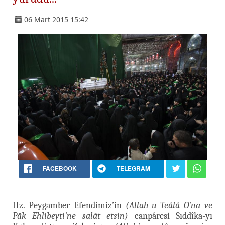
06 Mart 2015 15:42
FACEBOOK
TELEGRAM
Hz. Peygamber Efendimiz’in
(Allah-u Teâlâ O'na ve
Pâk Ehlibeyti'ne salât etsin)
canpâresi Sıddîka-yı