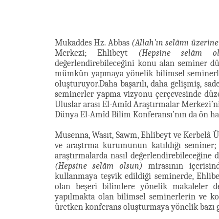
Mukaddes Hz. Abbas
(Allah'ın selâmı üzerine
Merkezi; Ehlibeyt
(Hepsine selâm ol
değerlendirebileceğini konu alan seminer 
mümkün yapmaya yönelik bilimsel seminerler”
oluşturuyor.Daha başarılı, daha gelişmiş, sad
seminerler yapma vizyonu çerçevesinde düzenl
Uluslar arası El-Amîd Araştırmalar Merkezi’ni
Dünya El-Amîd Bilim Konferansı’nın da ön hazı
Musenna, Wasıt, Sawm, Ehlibeyt ve Kerbelâ Ün
ve araştrma kurumunun katıldığı seminer;
araştırmalarda nasıl değerlendirebileceğine d
(Hepsine selâm olsun)
mirasının içerisin
kullanmaya teşvik edildiği seminerde, Ehlib
olan beşeri bilimlere yönelik makaleler 
yapılmakta olan bilimsel seminerlerin ve kon
üretken konferans oluşturmaya yönelik bazı gö