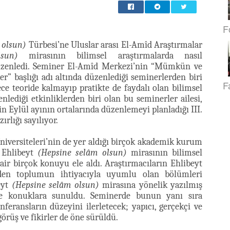
F
 olsun)
Türbesi’ne Uluslar arası El-Amîd Araştırmalar
sun)
mirasının bilimsel araştırmalarda nasıl
düzenledi. Seminer El-Amîd Merkezi’nin “Mümkün ve
 başlığı adı altında düzenlediği seminerlerden biri
F
ece teoride kalmayıp pratikte de faydalı olan bilimsel
ediği etkinliklerden biri olan bu seminerler ailesi,
n Eylül ayının ortalarında düzenlemeyi planladığı III.
rlığı sayılıyor.
iversiteleri’nin de yer aldığı birçok akademik kurum
 Ehlibeyt
(Hepsine selâm olsun)
mirasının bilimsel
air birçok konuyu ele aldı. Araştırmacıların Ehlibeyt
den toplumun ihtiyacıyla uyumlu olan bölümleri
eyt
(Hepsine selâm olsun)
mirasına yönelik yazılmış
de konuklara sunuldu. Seminerde bunun yanı sıra
feransların düzeyini ilerletecek; yapıcı, gerçekçi ve
rüş ve fikirler de öne sürüldü.