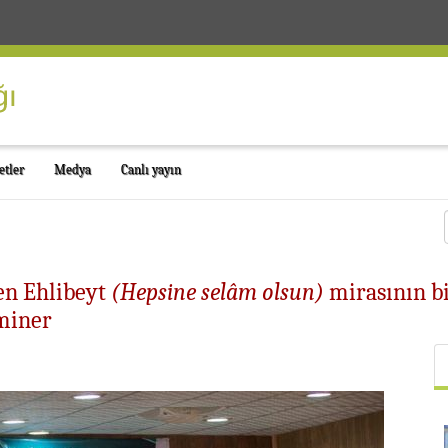
etler
Medya
Canlı yayın
en Ehlibeyt
(Hepsine selâm olsun)
mirasının bi
eminer