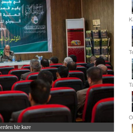
K
T
T
O
erden bir kare