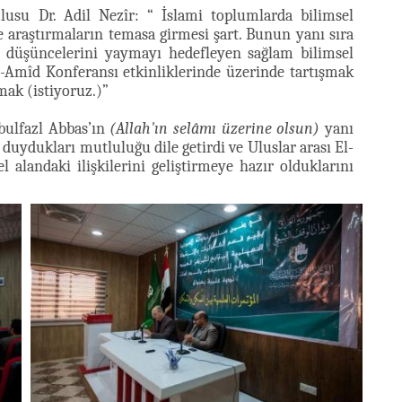
lusu Dr. Adil Nezîr: “ İslami toplumlarda bilimsel
e araştırmaların temasa girmesi şart. Bunun yanı sıra
 düşüncelerini yaymayı hedefleyen sağlam bilimsel
 El-Amîd Konferansı etkinliklerinde üzerinde tartışmak
mak (istiyoruz.)”
bulfazl Abbas’ın
(Allah'ın selâmı üzerine olsun)
yanı
uydukları mutluluğu dile getirdi ve Uluslar arası El-
 alandaki ilişkilerini geliştirmeye hazır olduklarını