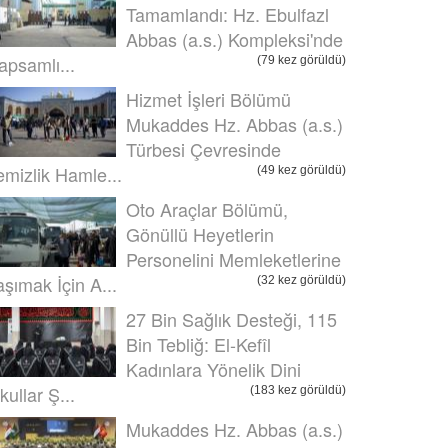
Tamamlandı: Hz. Ebulfazl
Abbas (a.s.) Kompleksi'nde
apsamlı...
(79 kez görüldü)
Hizmet İşleri Bölümü
Mukaddes Hz. Abbas (a.s.)
Türbesi Çevresinde
emizlik Hamle...
(49 kez görüldü)
Oto Araçlar Bölümü,
Gönüllü Heyetlerin
Personelini Memleketlerine
aşımak İçin A...
(32 kez görüldü)
27 Bin Sağlık Desteği, 115
Bin Tebliğ: El-Kefîl
Kadınlara Yönelik Dini
kullar Ş...
(183 kez görüldü)
Mukaddes Hz. Abbas (a.s.)