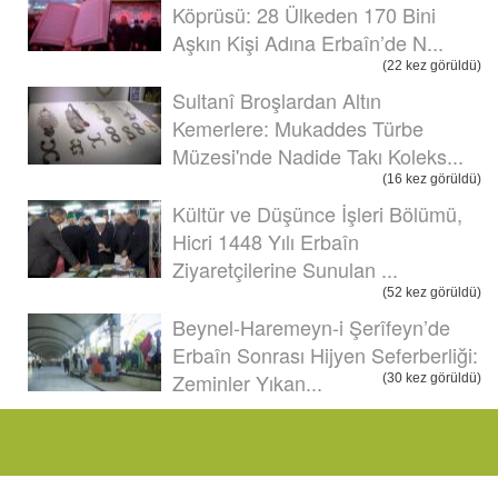
Köprüsü: 28 Ülkeden 170 Bini
Aşkın Kişi Adına Erbaîn’de N...
(22 kez görüldü)
Sultanî Broşlardan Altın
Kemerlere: Mukaddes Türbe
Müzesi'nde Nadide Takı Koleks...
(16 kez görüldü)
Kültür ve Düşünce İşleri Bölümü,
Hicri 1448 Yılı Erbaîn
Ziyaretçilerine Sunulan ...
(52 kez görüldü)
Beynel-Haremeyn-i Şerîfeyn’de
Erbaîn Sonrası Hijyen Seferberliği:
Zeminler Yıkan...
(30 kez görüldü)