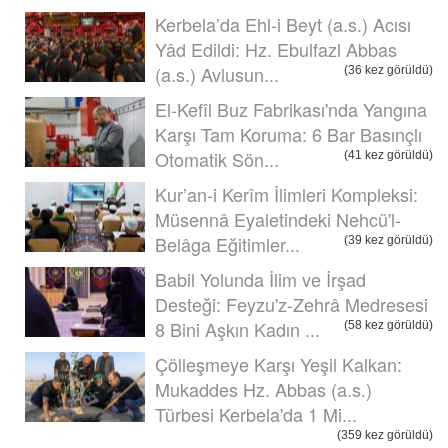
Kerbela’da Ehl-i Beyt (a.s.) Acısı
Yâd Edildi: Hz. Ebulfazl Abbas
(a.s.) Avlusun...
(36 kez görüldü)
El-Kefîl Buz Fabrikası'nda Yangına
Karşı Tam Koruma: 6 Bar Basınçlı
Otomatik Sön...
(41 kez görüldü)
Kur’an-i Kerîm İlimleri Kompleksi:
Müsennâ Eyaletindeki Nehcü'l-
Belâga Eğitimler...
(39 kez görüldü)
Babil Yolunda İlim ve İrşad
Desteği: Feyzu'z-Zehrâ Medresesi
8 Bini Aşkın Kadın ...
(58 kez görüldü)
Çölleşmeye Karşı Yeşil Kalkan:
Mukaddes Hz. Abbas (a.s.)
Türbesi Kerbela'da 1 Mi...
(359 kez görüldü)