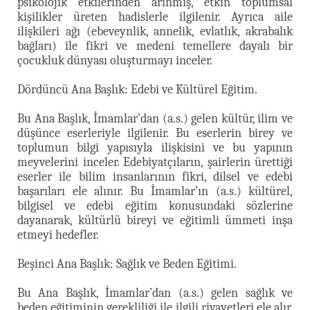
psikolojik etkilerinden arınmış, etkin toplumsal
kişilikler üreten hadislerle ilgilenir. Ayrıca aile
ilişkileri ağı (ebeveynlik, annelik, evlatlık, akrabalık
bağları) ile fikri ve medeni temellere dayalı bir
çocukluk dünyası oluşturmayı inceler.
Dördüncü Ana Başlık: Edebi ve Kültürel Eğitim.
Bu Ana Başlık, İmamlar’dan (a.s.) gelen kültür, ilim ve
düşünce eserleriyle ilgilenir. Bu eserlerin birey ve
toplumun bilgi yapısıyla ilişkisini ve bu yapının
meyvelerini inceler. Edebiyatçıların, şairlerin ürettiği
eserler ile bilim insanlarının fikri, dilsel ve edebi
başarıları ele alınır. Bu İmamlar’ın (a.s.) kültürel,
bilgisel ve edebi eğitim konusundaki sözlerine
dayanarak, kültürlü bireyi ve eğitimli ümmeti inşa
etmeyi hedefler.
Beşinci Ana Başlık: Sağlık ve Beden Eğitimi.
Bu Ana Başlık, İmamlar’dan (a.s.) gelen sağlık ve
beden eğitiminin gerekliliği ile ilgili rivayetleri ele alır.