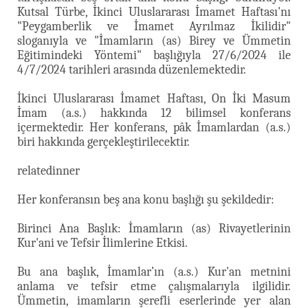
Kutsal Türbe, İkinci Uluslararası İmamet Haftası'nı
"Peygamberlik ve İmamet Ayrılmaz İkilidir"
sloganıyla ve "İmamların (as) Birey ve Ümmetin
Eğitimindeki Yöntemi" başlığıyla 27/6/2024 ile
4/7/2024 tarihleri arasında düzenlemektedir.
İkinci Uluslararası İmamet Haftası, On İki Masum
İmam (a.s.) hakkında 12 bilimsel konferans
içermektedir. Her konferans, pâk İmamlardan (a.s.)
biri hakkında gerçekleştirilecektir.
relatedinner
Her konferansın beş ana konu başlığı şu şekildedir:
Birinci Ana Başlık: İmamların (as) Rivayetlerinin
Kur'ani ve Tefsir İlimlerine Etkisi.
Bu ana başlık, İmamlar’ın (a.s.) Kur'an metnini
anlama ve tefsir etme çalışmalarıyla ilgilidir.
Ümmetin, imamların şerefli eserlerinde yer alan