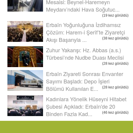
Mesaisi: Beynel-Haremeyn
Meydanı’ndaki Hava Soğutuc...
(19 kez görüldü)
Erbaîn Yoğunluğuna İzdihamsız
Çözüm: Harem-i Şerîf’te Ziyaretçi
Akışı Başarıyla ...
(38 kez görüldü)
Zuhur Yakarışı: Hz. Abbas (a.s.)
Türbesi’nde Nudbe Duası Meclisi
(28 kez görüldü)
Erbaîn Ziyareti Sonrası Envanter
Sayımı Başladı: Depo İşleri
Bölümü Kullanılan E...
(28 kez görüldü)
Kadınlara Yönelik Hüseyni Hitabet
Şubesi Açıkladı: Erbaîn'de 20
Binden Fazla Kad...
(46 kez görüldü)