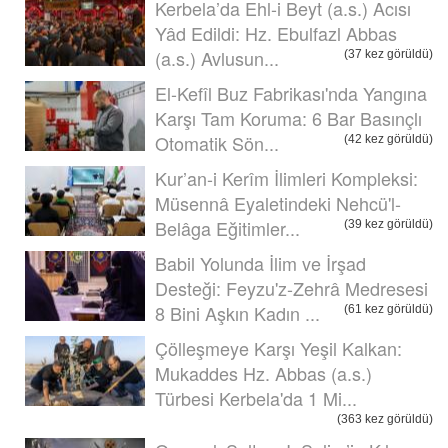
Kerbela’da Ehl-i Beyt (a.s.) Acısı
Yâd Edildi: Hz. Ebulfazl Abbas
(a.s.) Avlusun...
(37 kez görüldü)
El-Kefîl Buz Fabrikası'nda Yangına
Karşı Tam Koruma: 6 Bar Basınçlı
Otomatik Sön...
(42 kez görüldü)
Kur’an-i Kerîm İlimleri Kompleksi:
Müsennâ Eyaletindeki Nehcü'l-
Belâga Eğitimler...
(39 kez görüldü)
Babil Yolunda İlim ve İrşad
Desteği: Feyzu'z-Zehrâ Medresesi
8 Bini Aşkın Kadın ...
(61 kez görüldü)
Çölleşmeye Karşı Yeşil Kalkan:
Mukaddes Hz. Abbas (a.s.)
Türbesi Kerbela'da 1 Mi...
(363 kez görüldü)