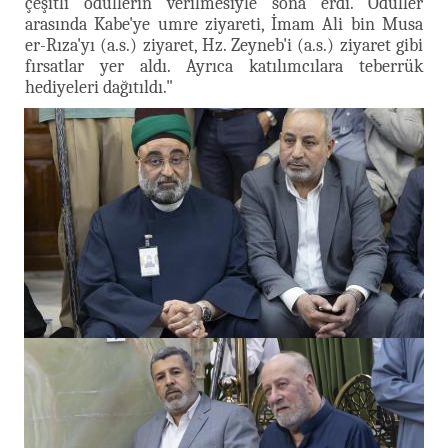
çeşitli ödüllerin verilmesiyle sona erdi. Ödüller
arasında Kabe'ye umre ziyareti, İmam Ali bin Musa
er-Rıza'yı (a.s.) ziyaret, Hz. Zeyneb'i (a.s.) ziyaret gibi
fırsatlar yer aldı. Ayrıca katılımcılara teberrük
hediyeleri dağıtıldı."