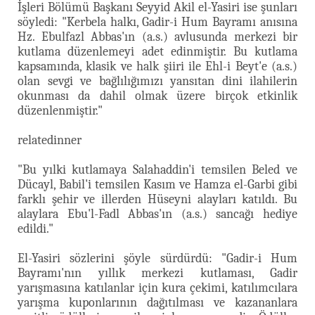
İşleri Bölümü Başkanı Seyyid Akil el-Yasiri ise şunları
söyledi: "Kerbela halkı, Gadir-i Hum Bayramı anısına
Hz. Ebulfazl Abbas'ın (a.s.) avlusunda merkezi bir
kutlama düzenlemeyi adet edinmiştir. Bu kutlama
kapsamında, klasik ve halk şiiri ile Ehl-i Beyt'e (a.s.)
olan sevgi ve bağlılığımızı yansıtan dini ilahilerin
okunması da dahil olmak üzere birçok etkinlik
düzenlenmiştir."
relatedinner
"Bu yılki kutlamaya Salahaddin'i temsilen Beled ve
Dücayl, Babil'i temsilen Kasım ve Hamza el-Garbi gibi
farklı şehir ve illerden Hüseyni alayları katıldı. Bu
alaylara Ebu'l-Fadl Abbas'ın (a.s.) sancağı hediye
edildi."
El-Yasiri sözlerini şöyle sürdürdü: "Gadir-i Hum
Bayramı'nın yıllık merkezi kutlaması, Gadir
yarışmasına katılanlar için kura çekimi, katılımcılara
yarışma kuponlarının dağıtılması ve kazananlara