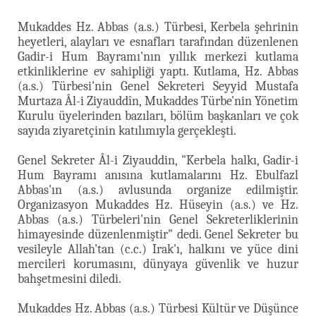
Mukaddes Hz. Abbas (a.s.) Türbesi, Kerbela şehrinin
heyetleri, alayları ve esnafları tarafından düzenlenen
Gadir-i Hum Bayramı'nın yıllık merkezi kutlama
etkinliklerine ev sahipliği yaptı. Kutlama, Hz. Abbas
(a.s.) Türbesi'nin Genel Sekreteri Seyyid Mustafa
Murtaza Âl-i Ziyauddîn, Mukaddes Türbe'nin Yönetim
Kurulu üyelerinden bazıları, bölüm başkanları ve çok
sayıda ziyaretçinin katılımıyla gerçekleşti.
Genel Sekreter Âl-i Ziyauddin, "Kerbela halkı, Gadir-i
Hum Bayramı anısına kutlamalarını Hz. Ebulfazl
Abbas'ın (a.s.) avlusunda organize edilmiştir.
Organizasyon Mukaddes Hz. Hüseyin (a.s.) ve Hz.
Abbas (a.s.) Türbeleri'nin Genel Sekreterliklerinin
himayesinde düzenlenmiştir" dedi. Genel Sekreter bu
vesileyle Allah'tan (c.c.) Irak'ı, halkını ve yüce dini
mercileri korumasını, dünyaya güvenlik ve huzur
bahşetmesini diledi.
Mukaddes Hz. Abbas (a.s.) Türbesi Kültür ve Düşünce