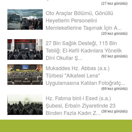
(27 kez görüldü)
Oto Araçlar Bölümü, Gönüllü
Heyetlerin Personelini
Memleketlerine Taşımak İçin A...
(20 kez görüldü)
27 Bin Sağlık Desteği, 115 Bin
Tebliğ: El-Kefîl Kadınlara Yönelik
Dini Okullar Ş...
(92 kez görüldü)
Mukaddes Hz. Abbas (a.s.)
Türbesi "Alkafeel Lens"
Uygulamasına Katılan Fotoğrafç...
(69 kez görüldü)
Hz. Fatıma bint-i Esed (s.a.)
Şubesi, Erbaîn Ziyaretinde 23
Binden Fazla Kadın Z...
(38 kez görüldü)