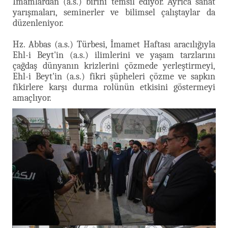
İmamlardan (a.s.) birini temsil ediyor. Ayrıca sanat
yarışmaları, seminerler ve bilimsel çalıştaylar da
düzenleniyor.
Hz. Abbas (a.s.) Türbesi, İmamet Haftası aracılığıyla
Ehl-i Beyt'in (a.s.) ilimlerini ve yaşam tarzlarını
çağdaş dünyanın krizlerini çözmede yerleştirmeyi,
Ehl-i Beyt'in (a.s.) fikri şüpheleri çözme ve sapkın
fikirlere karşı durma rolünün etkisini göstermeyi
amaçlıyor.