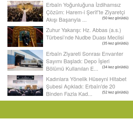
Erbaîn Yoğunluğuna İzdihamsız
Çözüm: Harem-i Şerîf’te Ziyaretçi
Akışı Başarıyla ...
(50 kez görüldü)
Zuhur Yakarışı: Hz. Abbas (a.s.)
Türbesi’nde Nudbe Duası Meclisi
(35 kez görüldü)
Erbaîn Ziyareti Sonrası Envanter
Sayımı Başladı: Depo İşleri
Bölümü Kullanılan E...
(34 kez görüldü)
Kadınlara Yönelik Hüseyni Hitabet
Şubesi Açıkladı: Erbaîn'de 20
Binden Fazla Kad...
(52 kez görüldü)