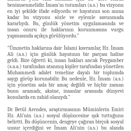
benimsenmelidir. İmam'ın tutumları (a.s.) bu vizyonu
en iyi şekilde ifade ediyordu ve hayatının son anına
kadar bu vizyonu sözle ve eylemle savunmada
kararlıydı. Bu, günlük yönetim uygulamasında ve
insan onuru ile haklarının korunmasına vurgu
yapmasında açıkça görülüyordu."
"Ümmetin haklarına dair İslami kavramlar, Hz. İmam
Ali (a.s.) için günlük hayatının bir parçası haline
geldi. Bize öğretti ki, insan hakları ancak Peygamber
(s.a.a.) tarafından atanmış kişiler tarafından yönetilen
Muhammedi adalet temeline dayalı bir toplumda
saygı görüp korunabilir. Bu nedenle, Hz. İmam (a.s.)
için yönetim asla bir amaç değildi ve hiçbir zaman
bunu aramadı; aksine, insanlar arasında dünyevi
konularda en zahid olanıydı."
Dr. Betül Arendes, araştırmasının Müminlerin Emiri
Hz. Ali'nin (a.s.) sosyal düşüncesine ışık tuttuğunu
belirtti. Bu düşüncenin, dengeye çağıran birçok sosyal
unsur içerdiğini ve İmam Ali'nin (a.s.) bu alanda