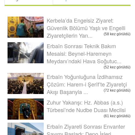
Kerbela’da Engelsiz Ziyaret:
Güvenlik Bölümü Yaşlı ve Engelli
Ziyaretçilerin Yan...
(58 kez görüldü)
Erbaîn Sonrası Teknik Bakım
Mesaisi: Beynel-Haremeyn
Meydanı’ndaki Hava Soğutuc...
(52 kez görüldü)
Erbaîn Yoğunluğuna İzdihamsız
Çözüm: Harem-i Şerîf’te Ziyaretçi
Akışı Başarıyla ...
(72 kez görüldü)
Zuhur Yakarışı: Hz. Abbas (a.s.)
Türbesi’nde Nudbe Duası Meclisi
(61 kez görüldü)
Erbaîn Ziyareti Sonrası Envanter
Sayımı Başladı: Depo İşleri