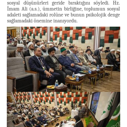
sosyal düşünürleri geride bıraktığını söyledi. Hz.
İmam Ali (a.s.), ümmetin birliğine, toplumun sosyal
adaleti sağlamadaki rolüne ve bunun psikolojik denge
sağlamadaki önemine inanıyordu.