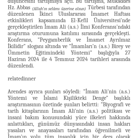
düşüncesini tartışmaya açtı. Bu tartışma, Mukaddes
Hz. Abbas
Türbesi tarafından
(Allah’ın selâmı üzerine olsun)
düzenlenen İkinci Uluslararası İmamet Haftası
etkinlikleri kapsamında El-Kefil Üniversitesi'nde
gerçekleştirilen İmam Ali (a.s.) İlmi Konferansı'ndaki
araştırma oturumuna katılımı sırasında gerçekleşti.
Konferans, "Peygamberlik ve İmamet Ayrılmaz
İkilidir" sloganı altında ve "İmamları’n (a.s.) Birey ve
Ümmetin Eğitimindeki Yöntemi" başlığıyla 27
Haziran 2024 ile 4 Temmuz 2024 tarihleri arasında
düzenlendi.
relatedinner
Arendes ayrıca şunları söyledi: "İmam Ali'nin (a.s.)
Yöntemi ve İslami Kişilikteki Denge" başlıklı
araştırmasının özetinde şunları belirtti: "Biyografi ve
tarih kitaplarının İmam Ali'nin (a.s.) politikası ve
insani bakım konusundaki yüce ilkeleri hakkında
anlattıkları, günümüz dünyasındaki insan hakları
yasaları ve anayasaları tarafından öğrenilmeli ve
İmam'ın yolu tüm insanlık için bir ders olarak