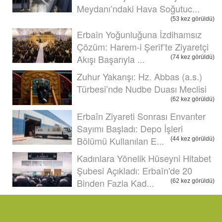
Meydanı’ndaki Hava Soğutuc...
(53 kez görüldü)
Erbaîn Yoğunluğuna İzdihamsız
Çözüm: Harem-i Şerîf’te Ziyaretçi
Akışı Başarıyla ...
(74 kez görüldü)
Zuhur Yakarışı: Hz. Abbas (a.s.)
Türbesi’nde Nudbe Duası Meclisi
(62 kez görüldü)
Erbaîn Ziyareti Sonrası Envanter
Sayımı Başladı: Depo İşleri
Bölümü Kullanılan E...
(44 kez görüldü)
Kadınlara Yönelik Hüseyni Hitabet
Şubesi Açıkladı: Erbaîn'de 20
Binden Fazla Kad...
(62 kez görüldü)