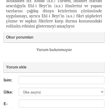
Mukaddes Hz. Abbas (a.s.) Türbesi, İmamet Haftası
aracılığıyla Ehl-i Beyt'in (a.s.) ilimlerini ve yaşam
tarzlarını çağdaş dünya krizlerinin çözümünde
uygulamayı, ayrıca Ehl-i Beyt'in (a.s.) fikri şüpheleri
çözme ve sapkın fikirlere karşı durma konusundaki
rolünün etkisini göstermeyi amaçlıyor.
Okur yorumları
Yorum bulunmuyor
Yorum ekle
İsim:
Ülke:
E-