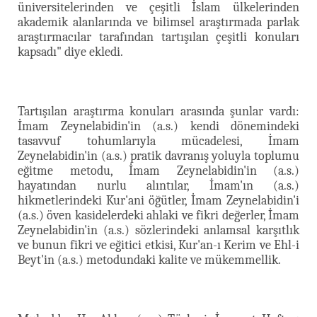
üniversitelerinden ve çeşitli İslam ülkelerinden
akademik alanlarında ve bilimsel araştırmada parlak
araştırmacılar tarafından tartışılan çeşitli konuları
kapsadı" diye ekledi.
Tartışılan araştırma konuları arasında şunlar vardı:
İmam Zeynelabidin'in (a.s.) kendi dönemindeki
tasavvuf tohumlarıyla mücadelesi, İmam
Zeynelabidin'in (a.s.) pratik davranış yoluyla toplumu
eğitme metodu, İmam Zeynelabidin'in (a.s.)
hayatından nurlu alıntılar, İmam'ın (a.s.)
hikmetlerindeki Kur'ani öğütler, İmam Zeynelabidin'i
(a.s.) öven kasidelerdeki ahlaki ve fikri değerler, İmam
Zeynelabidin'in (a.s.) sözlerindeki anlamsal karşıtlık
ve bunun fikri ve eğitici etkisi, Kur'an-ı Kerim ve Ehl-i
Beyt'in (a.s.) metodundaki kalite ve mükemmellik.