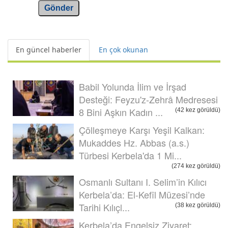
Gönder
En güncel haberler
En çok okunan
Babil Yolunda İlim ve İrşad
Desteği: Feyzu'z-Zehrâ Medresesi
8 Bini Aşkın Kadın ...
(42 kez görüldü)
Çölleşmeye Karşı Yeşil Kalkan:
Mukaddes Hz. Abbas (a.s.)
Türbesi Kerbela'da 1 Mi...
(274 kez görüldü)
Osmanlı Sultanı I. Selim’in Kılıcı
Kerbela’da: El-Kefîl Müzesi’nde
Tarihi Kılıçl...
(38 kez görüldü)
Kerbela’da Engelsiz Ziyaret: