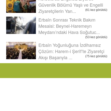
Güvenlik Bölümü Yaşlı ve Engelli
Ziyaretçilerin Yan...
(61 kez görüldü)
Erbaîn Sonrası Teknik Bakım
Mesaisi: Beynel-Haremeyn
Meydanı’ndaki Hava Soğutuc...
(53 kez görüldü)
Erbaîn Yoğunluğuna İzdihamsız
Çözüm: Harem-i Şerîf’te Ziyaretçi
Akışı Başarıyla ...
(75 kez görüldü)