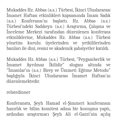
Mukaddes Hz. Abbas (a.s.) Türbesi, İkinci Uluslararası
İmamet Haftası etkinlikleri kapsamında İmam Sadık
(a.s.) Konferansı'nı başlattı. Hz. Abbas (a.s.)
Türbesi'ndeki Sadıkeyn (a.s.) Araştırma, Çalışma ve
İnceleme Merkezi tarafından düzenlenen konferans
etkinliklerine, Mukaddes Hz. Abbas (a.s.) Türbesi
yönetim kurulu üyelerinden ve yetkililerinden
bazıları ile dini, resmi ve akademik şahsiyetler katıldı.
Mukaddes Hz. Abbas (a.s.) Türbesi, "Peygamberlik ve
İmamet Ayrılmaz İkilidir" sloganı altında ve
"İmamlar’ın (a.s.) Birey ve Ümmeti Eğitme Metodu"
başlığıyla İkinci Uluslararası İmamet Haftası'nı
düzenlemektedir.
relatedinner
Konferansta, Şeyh Hamad el-Şimmeri konferansın
hazırlık ve bilim komitesi adına bir konuşma yaptı,
ardından araştırmacı Şeyh Ali el-Gazzi'nin açılış