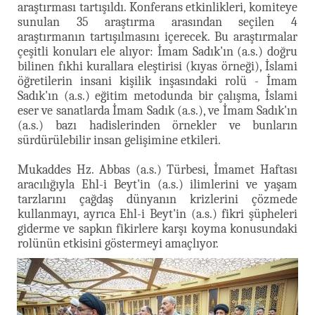
araştırması tartışıldı. Konferans etkinlikleri, komiteye
sunulan 35 araştırma arasından seçilen 4
araştırmanın tartışılmasını içerecek. Bu araştırmalar
çeşitli konuları ele alıyor: İmam Sadık'ın (a.s.) doğru
bilinen fıkhi kurallara eleştirisi (kıyas örneği), İslami
öğretilerin insani kişilik inşasındaki rolü - İmam
Sadık'ın (a.s.) eğitim metodunda bir çalışma, İslami
eser ve sanatlarda İmam Sadık (a.s.), ve İmam Sadık'ın
(a.s.) bazı hadislerinden örnekler ve bunların
sürdürülebilir insan gelişimine etkileri.
Mukaddes Hz. Abbas (a.s.) Türbesi, İmamet Haftası
aracılığıyla Ehl-i Beyt'in (a.s.) ilimlerini ve yaşam
tarzlarını çağdaş dünyanın krizlerini çözmede
kullanmayı, ayrıca Ehl-i Beyt'in (a.s.) fikri şüpheleri
giderme ve sapkın fikirlere karşı koyma konusundaki
rolünün etkisini göstermeyi amaçlıyor.