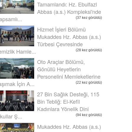
Tamamlandı: Hz. Ebulfazl
Abbas (a.s.) Kompleksi'nde
apsamlı...
(37 kez görüldü)
Hizmet İşleri Bölümü
Mukaddes Hz. Abbas (a.s.)
Türbesi Çevresinde
emizlik Hamle...
(28 kez görüldü)
Oto Araçlar Bölümü,
Gönüllü Heyetlerin
Personelini Memleketlerine
aşımak İçin A...
(22 kez görüldü)
27 Bin Sağlık Desteği, 115
Bin Tebliğ: El-Kefîl
Kadınlara Yönelik Dini
kullar Ş...
(94 kez görüldü)
Mukaddes Hz. Abbas (a.s.)