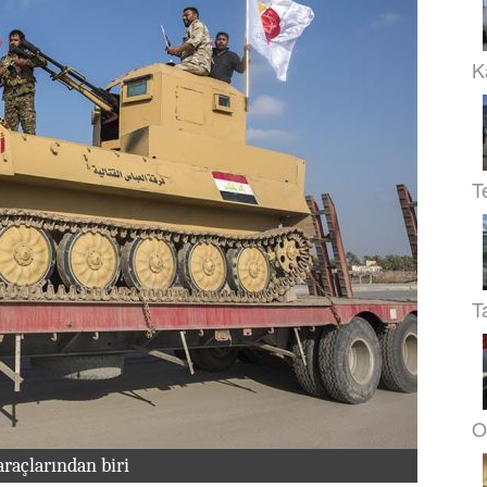
K
T
T
O
raçlarından biri