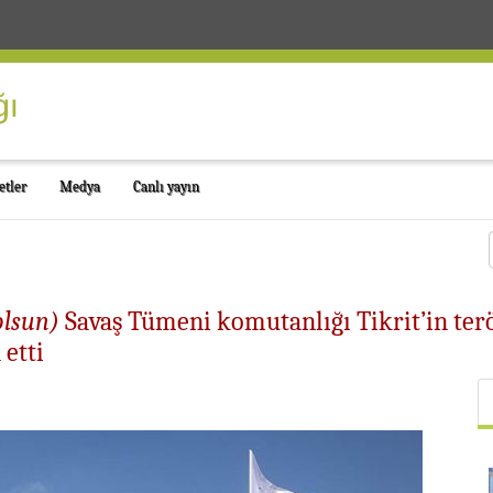
etler
Medya
Canlı yayın
olsun)
Savaş Tümeni komutanlığı Tikrit’in ter
etti