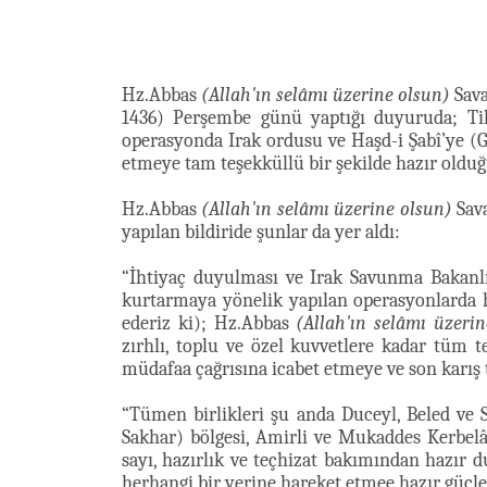
Hz.Abbas
(Allah'ın selâmı üzerine olsun)
Sava
1436) Perşembe günü yaptığı duyuruda; Tik
operasyonda Irak ordusu ve Haşd-i Şabî’ye (Gö
etmeye tam teşekküllü bir şekilde hazır olduğu
Hz.Abbas
(Allah'ın selâmı üzerine olsun)
Sav
yapılan bildiride şunlar da yer aldı:
“İhtiyaç duyulması ve Irak Savunma Bakanlığ
kurtarmaya yönelik yapılan operasyonlarda h
ederiz ki); Hz.Abbas
(Allah'ın selâmı üzeri
zırhlı, toplu ve özel kuvvetlere kadar tüm teş
müdafaa çağrısına icabet etmeye ve son karış 
“Tümen birlikleri şu anda Duceyl, Beled ve S
Sakhar) bölgesi, Amirli ve Mukaddes Kerbelâ’n
sayı, hazırlık ve teçhizat bakımından hazır
herhangi bir yerine hareket etmee hazır güçl