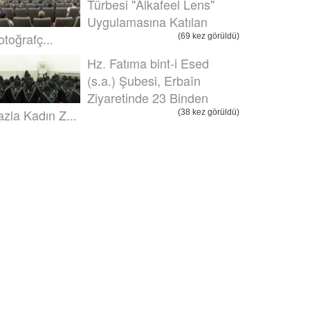
Türbesi "Alkafeel Lens"
Uygulamasına Katılan
otoğrafç...
(69 kez görüldü)
Hz. Fatıma bint-i Esed
(s.a.) Şubesi, Erbaîn
Ziyaretinde 23 Binden
azla Kadın Z...
(38 kez görüldü)