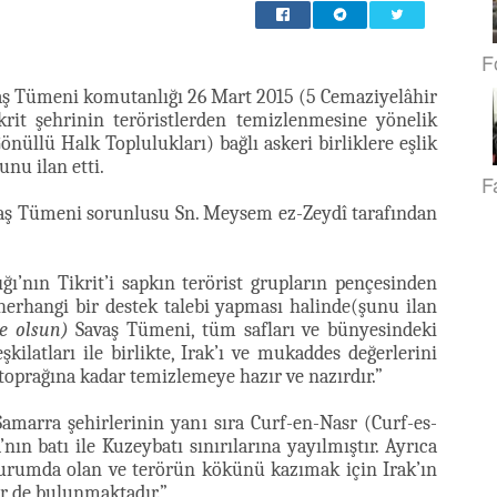
F
ş Tümeni komutanlığı 26 Mart 2015 (5 Cemaziyelâhir
rit şehrinin teröristlerden temizlenmesine yönelik
nüllü Halk Toplulukları) bağlı askeri birliklere eşlik
nu ilan etti.
F
aş Tümeni sorunlusu Sn. Meysem ez-Zeydî tarafından
ı’nın Tikrit’i sapkın terörist grupların pençesinden
erhangi bir destek talebi yapması halinde(şunu ilan
ne olsun)
Savaş Tümeni, tüm safları ve bünyesindeki
kilatları ile birlikte, Irak’ı ve mukaddes değerlerini
toprağına kadar temizlemeye hazır ve nazırdır.”
amarra şehirlerinin yanı sıra Curf-en-Nasr (Curf-es-
ın batı ile Kuzeybatı sınırılarına yayılmıştır. Ayrıca
 durumda olan ve terörün kökünü kazımak için Irak’ın
er de bulunmaktadır.”