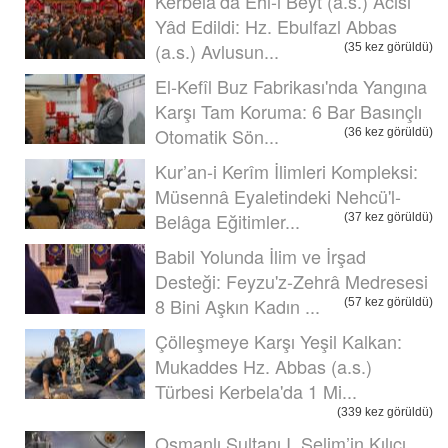
Kerbela’da Ehl-i Beyt (a.s.) Acısı
Yâd Edildi: Hz. Ebulfazl Abbas
(a.s.) Avlusun...
(35 kez görüldü)
El-Kefîl Buz Fabrikası'nda Yangına
Karşı Tam Koruma: 6 Bar Basınçlı
Otomatik Sön...
(36 kez görüldü)
Kur’an-i Kerîm İlimleri Kompleksi:
Müsennâ Eyaletindeki Nehcü'l-
Belâga Eğitimler...
(37 kez görüldü)
Babil Yolunda İlim ve İrşad
Desteği: Feyzu'z-Zehrâ Medresesi
8 Bini Aşkın Kadın ...
(57 kez görüldü)
Çölleşmeye Karşı Yeşil Kalkan:
Mukaddes Hz. Abbas (a.s.)
Türbesi Kerbela'da 1 Mi...
(339 kez görüldü)
Osmanlı Sultanı I. Selim’in Kılıcı