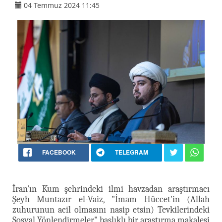
04 Temmuz 2024 11:45
FACEBOOK
TELEGRAM
İran'ın Kum şehrindeki ilmi havzadan araştırmacı
Şeyh Muntazır el-Vaiz, "İmam Hüccet'in (Allah
zuhurunun acil olmasını nasip etsin) Tevkilerindeki
Sosyal Yönlendirmeler" başlıklı bir araştırma makalesi