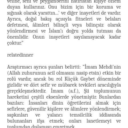
velîne, seni ve peygamberini hatırlatan kişiye özlem
duyan kullarınız. Onu bizim için bir koruma ve
sığınak olarak yarattın...' ve diğer inayetleri de vardır.
Ayrıca, doğal bakış açısıyla fitneleri ve belaları
defetmesi, âlimleri bilinçli veya bilinçsiz olarak
yönlendirmesi ve İslam'ı doğru yolda tutması da
önemlidir. Onun inayetleri sayılamayacak kadar
çoktur."
relatedinner
Araştırmacı ayrıca şunları belirtti: "İmam Mehdi'nin
(Allah zuhurunun acil olmasını nasip etsin) etkin bir
rolü vardır, ancak bu rol Küçük Gaybet döneminde
gizlidir ve dört sefir ve mübarek tevkileri aracılığıyla
gerçekleşmektedir. İmam (a.f.), Şii toplumunun
hareketini çeşitli eksenlerde yönetmiştir. Bunlardan
bazıları: İnsanları dinin öğretilerini almak için
sefirlere, güvenilir kişilere ve âlimlere yönlendirmek;
sapkınları ve yalancı temsilcilik iddiasında
bulunanları ifşa etmek; onları lanetlemeyi ve
toplumdan dışlamayı emretmek.