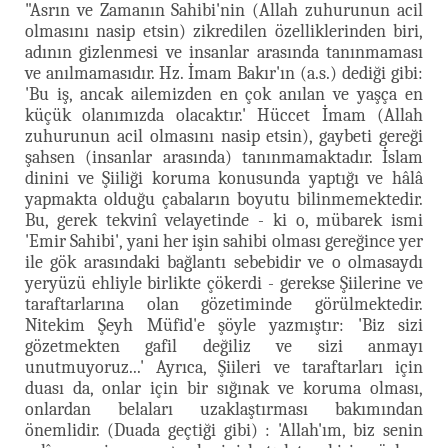
"Asrın ve Zamanın Sahibi'nin (Allah zuhurunun acil
olmasını nasip etsin) zikredilen özelliklerinden biri,
adının gizlenmesi ve insanlar arasında tanınmaması
ve anılmamasıdır. Hz. İmam Bakır'ın (a.s.) dediği gibi:
'Bu iş, ancak ailemizden en çok anılan ve yaşça en
küçük olanımızda olacaktır.' Hüccet İmam (Allah
zuhurunun acil olmasını nasip etsin), gaybeti gereği
şahsen (insanlar arasında) tanınmamaktadır. İslam
dinini ve Şiiliği koruma konusunda yaptığı ve hâlâ
yapmakta olduğu çabaların boyutu bilinmemektedir.
Bu, gerek tekvinî velayetinde - ki o, mübarek ismi
'Emir Sahibi', yani her işin sahibi olması gereğince yer
ile gök arasındaki bağlantı sebebidir ve o olmasaydı
yeryüzü ehliyle birlikte çökerdi - gerekse Şiilerine ve
taraftarlarına olan gözetiminde görülmektedir.
Nitekim Şeyh Müfid'e şöyle yazmıştır: 'Biz sizi
gözetmekten gafil değiliz ve sizi anmayı
unutmuyoruz...' Ayrıca, Şiileri ve taraftarları için
duası da, onlar için bir sığınak ve koruma olması,
onlardan belaları uzaklaştırması bakımından
önemlidir. (Duada geçtiği gibi) : 'Allah'ım, biz senin