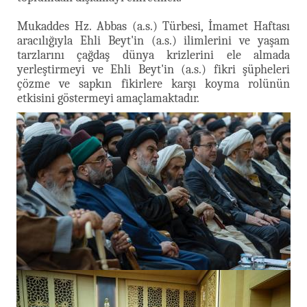
Mukaddes Hz. Abbas (a.s.) Türbesi, İmamet Haftası
aracılığıyla Ehli Beyt'in (a.s.) ilimlerini ve yaşam
tarzlarını çağdaş dünya krizlerini ele almada
yerleştirmeyi ve Ehli Beyt'in (a.s.) fikri şüpheleri
çözme ve sapkın fikirlere karşı koyma rolünün
etkisini göstermeyi amaçlamaktadır.