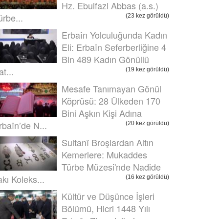
Hz. Ebulfazl Abbas (a.s.)
ürbe...
(23 kez görüldü)
Erbaîn Yolculuğunda Kadın
Eli: Erbaîn Seferberliğine 4
Bin 489 Kadın Gönüllü
t...
(19 kez görüldü)
Mesafe Tanımayan Gönül
Köprüsü: 28 Ülkeden 170
Bini Aşkın Kişi Adına
rbaîn’de N...
(20 kez görüldü)
Sultanî Broşlardan Altın
Kemerlere: Mukaddes
Türbe Müzesi'nde Nadide
akı Koleks...
(16 kez görüldü)
Kültür ve Düşünce İşleri
Bölümü, Hicri 1448 Yılı