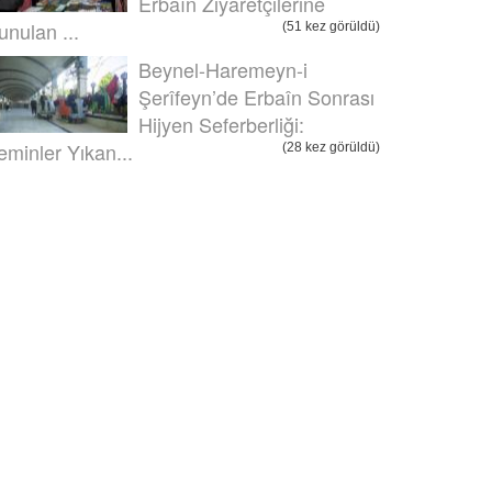
Erbaîn Ziyaretçilerine
unulan ...
(51 kez görüldü)
Beynel-Haremeyn-i
Şerîfeyn’de Erbaîn Sonrası
Hijyen Seferberliği:
eminler Yıkan...
(28 kez görüldü)