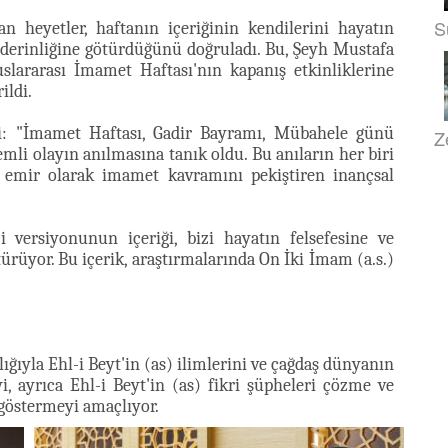
S
an heyetler, haftanın içeriğinin kendilerini hayatın
n derinliğine götürdüğünü doğruladı. Bu, Şeyh Mustafa
uslararası İmamet Haftası'nın kapanış etkinliklerine
ildi.
di: "İmamet Haftası, Gadir Bayramı, Mübahele günü
Z
li olayın anılmasına tanık oldu. Bu anıların her biri
bir emir olarak imamet kavramını pekiştiren inançsal
i versiyonunun içeriği, bizi hayatın felsefesine ve
ürüyor. Bu içerik, araştırmalarında On İki İmam (a.s.)
lığıyla Ehl-i Beyt'in (as) ilimlerini ve çağdaş dünyanın
i, ayrıca Ehl-i Beyt'in (as) fikri şüpheleri çözme ve
 göstermeyi amaçlıyor.