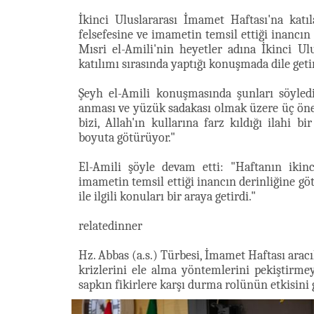
İkinci Uluslararası İmamet Haftası'na katıl
felsefesine ve imametin temsil ettiği inancı
Mısri el-Amili'nin heyetler adına İkinci Ul
katılımı sırasında yaptığı konuşmada dile getir
Şeyh el-Amili konuşmasında şunları söyle
anması ve yüzük sadakası olmak üzere üç önem
bizi, Allah'ın kullarına farz kıldığı ilahi 
boyuta götürüyor."
El-Amili şöyle devam etti: "Haftanın ikinc
imametin temsil ettiği inancın derinliğine göt
ile ilgili konuları bir araya getirdi."
relatedinner
Hz. Abbas (a.s.) Türbesi, İmamet Haftası aracı
krizlerini ele alma yöntemlerini pekiştirmey
sapkın fikirlere karşı durma rolünün etkisini