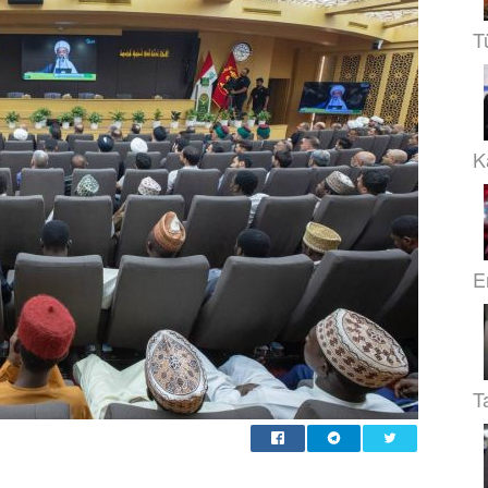
T
Ka
E
T