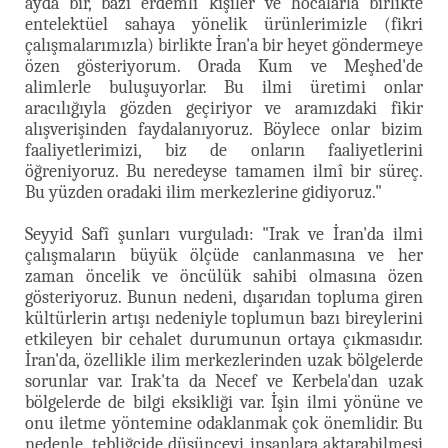
ayda bir, bazı erdemli kişiler ve hocalarla birlikte
entelektüel sahaya yönelik ürünlerimizle (fikri
çalışmalarımızla) birlikte İran'a bir heyet göndermeye
özen gösteriyorum. Orada Kum ve Meşhed'de
alimlerle buluşuyorlar. Bu ilmi üretimi onlar
aracılığıyla gözden geçiriyor ve aramızdaki fikir
alışverişinden faydalanıyoruz. Böylece onlar bizim
faaliyetlerimizi, biz de onların faaliyetlerini
öğreniyoruz. Bu neredeyse tamamen ilmî bir süreç.
Bu yüzden oradaki ilim merkezlerine gidiyoruz."
Seyyid Safî şunları vurguladı: "Irak ve İran'da ilmi
çalışmaların büyük ölçüde canlanmasına ve her
zaman öncelik ve öncülük sahibi olmasına özen
gösteriyoruz. Bunun nedeni, dışarıdan topluma giren
kültürlerin artışı nedeniyle toplumun bazı bireylerini
etkileyen bir cehalet durumunun ortaya çıkmasıdır.
İran'da, özellikle ilim merkezlerinden uzak bölgelerde
sorunlar var. Irak'ta da Necef ve Kerbela'dan uzak
bölgelerde de bilgi eksikliği var. İşin ilmi yönüne ve
onu iletme yöntemine odaklanmak çok önemlidir. Bu
nedenle, tebliğcide düşünceyi insanlara aktarabilmesi