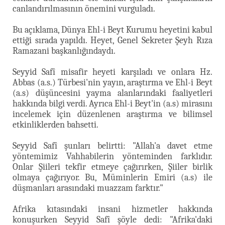
canlandırılmasının önemini vurguladı.
Bu açıklama, Dünya Ehl-i Beyt Kurumu heyetini kabul
ettiği sırada yapıldı. Heyet, Genel Sekreter Şeyh Rıza
Ramazani başkanlığındaydı.
Seyyid Safî misafir heyeti karşıladı ve onlara Hz.
Abbas (a.s.) Türbesi'nin yayın, araştırma ve Ehl-i Beyt
(a.s) düşüncesini yayma alanlarındaki faaliyetleri
hakkında bilgi verdi. Ayrıca Ehl-i Beyt'in (a.s) mirasını
incelemek için düzenlenen araştırma ve bilimsel
etkinliklerden bahsetti.
Seyyid Safî şunları belirtti: "Allah'a davet etme
yöntemimiz Vahhabilerin yönteminden farklıdır.
Onlar Şiileri tekfir etmeye çağırırken, Şiiler birlik
olmaya çağırıyor. Bu, Müminlerin Emiri (a.s) ile
düşmanları arasındaki muazzam farktır."
Afrika kıtasındaki insani hizmetler hakkında
konuşurken Seyyid Safî şöyle dedi: "Afrika'daki