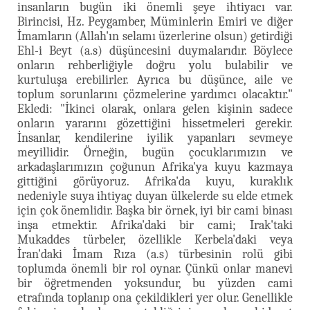
insanların bugün iki önemli şeye ihtiyacı var.
Birincisi, Hz. Peygamber, Müminlerin Emiri ve diğer
İmamların (Allah'ın selamı üzerlerine olsun) getirdiği
Ehl-i Beyt (a.s) düşüncesini duymalarıdır. Böylece
onların rehberliğiyle doğru yolu bulabilir ve
kurtuluşa erebilirler. Ayrıca bu düşünce, aile ve
toplum sorunlarını çözmelerine yardımcı olacaktır."
Ekledi: "İkinci olarak, onlara gelen kişinin sadece
onların yararını gözettiğini hissetmeleri gerekir.
İnsanlar, kendilerine iyilik yapanları sevmeye
meyillidir. Örneğin, bugün çocuklarımızın ve
arkadaşlarımızın çoğunun Afrika'ya kuyu kazmaya
gittiğini görüyoruz. Afrika'da kuyu, kuraklık
nedeniyle suya ihtiyaç duyan ülkelerde su elde etmek
için çok önemlidir. Başka bir örnek, iyi bir cami binası
inşa etmektir. Afrika'daki bir cami; Irak'taki
Mukaddes türbeler, özellikle Kerbela'daki veya
İran'daki İmam Rıza (a.s) türbesinin rolü gibi
toplumda önemli bir rol oynar. Çünkü onlar manevi
bir öğretmenden yoksundur, bu yüzden cami
etrafında toplanıp ona çekildikleri yer olur. Genellikle