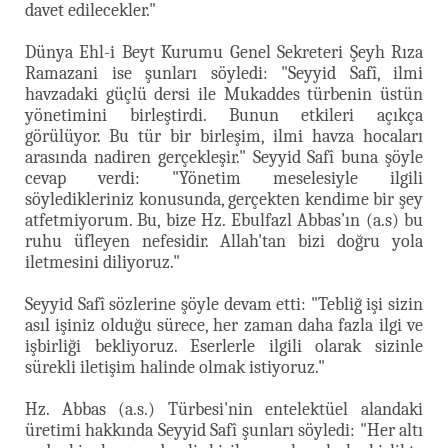
davet edilecekler."
Dünya Ehl-i Beyt Kurumu Genel Sekreteri Şeyh Rıza
Ramazani ise şunları söyledi: "Seyyid Safî, ilmi
havzadaki güçlü dersi ile Mukaddes türbenin üstün
yönetimini birleştirdi. Bunun etkileri açıkça
görülüyor. Bu tür bir birleşim, ilmi havza hocaları
arasında nadiren gerçekleşir." Seyyid Safî buna şöyle
cevap verdi: "Yönetim meselesiyle ilgili
söyledikleriniz konusunda, gerçekten kendime bir şey
atfetmiyorum. Bu, bize Hz. Ebulfazl Abbas’ın (a.s) bu
ruhu üfleyen nefesidir. Allah'tan bizi doğru yola
iletmesini diliyoruz."
Seyyid Safî sözlerine şöyle devam etti: "Tebliğ işi sizin
asıl işiniz olduğu sürece, her zaman daha fazla ilgi ve
işbirliği bekliyoruz. Eserlerle ilgili olarak sizinle
sürekli iletişim halinde olmak istiyoruz."
Hz. Abbas (a.s.) Türbesi'nin entelektüel alandaki
üretimi hakkında Seyyid Safî şunları söyledi: "Her altı