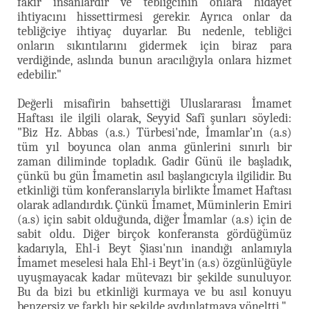
fakir insanlardır ve tebliğcinin onlara hidayet
ihtiyacını hissettirmesi gerekir. Ayrıca onlar da
tebliğciye ihtiyaç duyarlar. Bu nedenle, tebliğci
onların sıkıntılarını gidermek için biraz para
verdiğinde, aslında bunun aracılığıyla onlara hizmet
edebilir."
Değerli misafirin bahsettiği Uluslararası İmamet
Haftası ile ilgili olarak, Seyyid Safî şunları söyledi:
"Biz Hz. Abbas (a.s.) Türbesi'nde, İmamlar’ın (a.s)
tüm yıl boyunca olan anma günlerini sınırlı bir
zaman diliminde topladık. Gadir Günü ile başladık,
çünkü bu gün İmametin asıl başlangıcıyla ilgilidir. Bu
etkinliği tüm konferanslarıyla birlikte İmamet Haftası
olarak adlandırdık. Çünkü İmamet, Müminlerin Emiri
(a.s) için sabit olduğunda, diğer İmamlar (a.s) için de
sabit oldu. Diğer birçok konferansta gördüğümüz
kadarıyla, Ehl-i Beyt Şiası'nın inandığı anlamıyla
İmamet meselesi hala Ehl-i Beyt'in (a.s) özgünlüğüyle
uyuşmayacak kadar mütevazı bir şekilde sunuluyor.
Bu da bizi bu etkinliği kurmaya ve bu asıl konuyu
benzersiz ve farklı bir şekilde aydınlatmaya yöneltti."