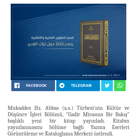
FACEBOOK
TELEGRAM
Mukaddes Hz. Abbas (a.s.) Türbesi'nin Kültür ve
Düşünce İşleri Bölümü, "Gadir Mirasına Bir Bakış"
başlıklı yeni bir kitap yayınladı. Kitabın
yayınlanmasını bölüme bağlı Yazma Eserleri
Görüntüleme ve Kataloglama Merkezi üstlendi.