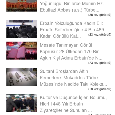
Yoğunluğu: Binlerce Mümin Hz.
Ebulfazl Abbas (a.s.) Türbe...
(38 kez görüldü)
Erbaîn Yolculuğunda Kadın Eli:
Erbaîn Seferberliğine 4 Bin 489
Kadın Gönüllü Kat...
(23 kez görüldü)
Mesafe Tanımayan Gönül
Köprüsü: 28 Ülkeden 170 Bini
Aşkın Kişi Adına Erbaîn’de N...
(23 kez görüldü)
Sultanî Broşlardan Altın
Kemerlere: Mukaddes Türbe
Müzesi'nde Nadide Takı Koleks...
(18 kez görüldü)
Kültür ve Düşünce İşleri Bölümü,
Hicri 1448 Yılı Erbaîn
Ziyaretçilerine Sunulan ...