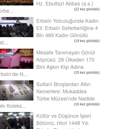
Hz. Ebulfazl Abbas (a.s.)
ürbe...
(22 kez görüldü)
Erbaîn Yolculuğunda Kadın
Eli: Erbaîn Seferberliğine 4
Bin 489 Kadın Gönüllü
t...
(19 kez görüldü)
Mesafe Tanımayan Gönül
Köprüsü: 28 Ülkeden 170
Bini Aşkın Kişi Adına
rbaîn’de N...
(20 kez görüldü)
Sultanî Broşlardan Altın
Kemerlere: Mukaddes
Türbe Müzesi'nde Nadide
akı Koleks...
(16 kez görüldü)
Kültür ve Düşünce İşleri
Bölümü, Hicri 1448 Yılı