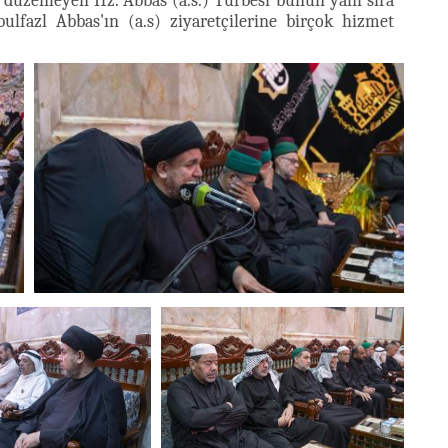
düzenleyen Hz. Abbas (a.s.) Türbesi bunun yanı sıra
lfazl Abbas'ın (a.s) ziyaretçilerine birçok hizmet