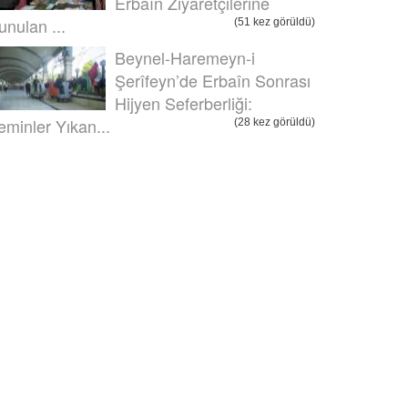
Erbaîn Ziyaretçilerine
unulan ...
(51 kez görüldü)
Beynel-Haremeyn-i
Şerîfeyn’de Erbaîn Sonrası
Hijyen Seferberliği:
eminler Yıkan...
(28 kez görüldü)