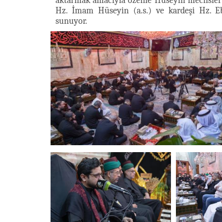
aktarmak amacıyla özenle Hüseyni meclisler 
Hz. İmam Hüseyin (a.s.) ve kardeşi Hz. Ebu
sunuyor.