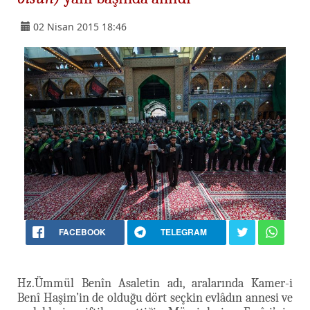
02 Nisan 2015 18:46
FACEBOOK
TELEGRAM
Hz.Ümmül Benîn Asaletin adı, aralarında Kamer-i
Benî Haşim’in de olduğu dört seçkin evlâdın annesi ve