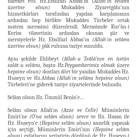
hareket etti. Hz.Ebulfazl Abbas’ın
(Allah'ın selâmı
üzerine olsun)
Mukaddes Ziyaretgâhı’nın
hizmetkârları tarafından yapılan karşılamanın
ardından hep birlikte Mukaddes Türbeler ortak
matem merasimi düzenlendi. Merasimde Kur’ân-i
Kerîm tilavetinin ardından okunan şiir ve
mersiyelerle Hz. Ebulfazl Abbas’ın
(Allah'ın selâmı
üzerine olsun)
pâk ruhuna taziye sunuldu.
Aynı şekilde Ehlibeyt
(Allah-u Teâlâ'nın en üstün
salât-u selâmı, başta Hz.Peygamberimiz olmak üzere
hepsine olsun)
dostları dört bir yandan Mukaddes Hz.
Huseyn ve Hz.Abbas
(Allah'ın selâmı hepsine olsun)
Türbeleri’ne giderek taziye ziyartelerinde bulundu.
Selâm olsun Hz. Ümmül Benîn’e…
Selâm olsun Allah’ın
(Azze ve Celle)
Müminlerin
Emîri’ne
(O'na selâm olsun)
zevce ve Hz. Hasan ile
Hz. Huseyn’e
(Hepsine selâm olsun)
annelik yapmak
için seçtiği, Müminlerin Emîri’nin
(Hepsine selâm
olsun)
evlatlarını yetiştirip dördünü de Hz. Huseyn-i