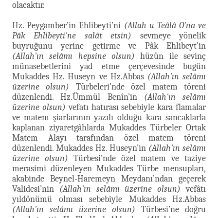
olacaktır.
Hz. Peygamber’in Ehlibeyti’ni
(Allah-u Teâlâ O'na ve
Pâk Ehlibeyti'ne salât etsin)
sevmeye yönelik
buyruğunu yerine getirme ve Pâk Ehlibeyt’in
(Allah'ın selâmı hepsine olsun)
hüzün ile sevinç
münasebetlerini yad etme çerçevesinde bugün
Mukaddes Hz. Huseyn ve Hz.Abbas
(Allah'ın selâmı
üzerine olsun)
Türbeleri’nde özel matem töreni
düzenlendi. Hz.Ümmül Benîn’in
(Allah'ın selâmı
üzerine olsun)
vefatı hatırası sebebiyle kara flamalar
ve matem şiarlarının yazılı olduğu kara sancaklarla
kaplanan ziyaretgâhlarda Mukaddes Türbeler Ortak
Matem Alayı tarafından özel matem töreni
düzenlendi. Mukaddes Hz. Huseyn’in
(Allah'ın selâmı
üzerine olsun)
Türbesi’nde özel matem ve taziye
merasimi düzenleyen Mukaddes Türbe mensupları,
akabinde Beynel-Haremeyn Meydanı’ndan geçerek
Validesi’nin
(Allah'ın selâmı üzerine olsun)
vefâtı
yıldönümü olması sebebiyle Mukaddes Hz.Abbas
(Allah'ın selâmı üzerine olsun)
Türbesi’ne doğru