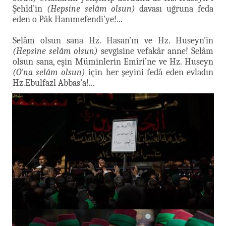
Şehîd’in
(Hepsine selâm olsun)
davası uğruna feda
eden o Pâk Hanımefendi’ye!...
Selâm olsun sana Hz. Hasan’ın ve Hz. Huseyn’in
(Hepsine selâm olsun)
sevgisine vefakâr anne! Selâm
olsun sana, eşin Müminlerin Emîri’ne ve Hz. Huseyn
(O'na selâm olsun)
için her şeyini fedâ eden evladın
Hz.Ebulfazl Abbas’a!...