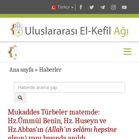
Türkçe
Ana sayfa
»
Haberler
Mukaddes Türbeler matemde:
Hz.Ümmül Benîn, Hz. Huseyn ve
Hz.Abbas’ın
(Allah'ın selâmı hepsine
olsun)
yanı başında anıldı