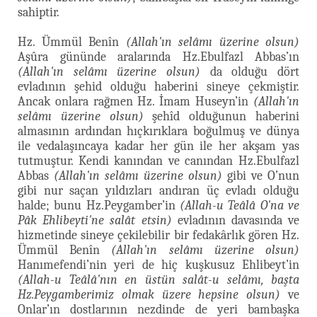
sahiptir.
Hz. Ümmül Benîn
(Allah'ın selâmı üzerine olsun)
Aşûra gününde aralarında Hz.Ebulfazl Abbas’ın
(Allah'ın selâmı üzerine olsun)
da olduğu dört
evladının şehid olduğu haberini sineye çekmiştir.
Ancak onlara rağmen Hz. İmam Huseyn’in
(Allah'ın
selâmı üzerine olsun)
şehîd olduğunun haberini
almasının ardından hıçkırıklara boğulmuş ve dünya
ile vedalaşıncaya kadar her gün ile her akşam yas
tutmuştur. Kendi kanından ve canından Hz.Ebulfazl
Abbas
(Allah'ın selâmı üzerine olsun)
gibi ve O’nun
gibi nur saçan yıldızları andıran üç evladı olduğu
halde; bunu Hz.Peygamber’in
(Allah-u Teâlâ O'na ve
Pâk Ehlibeyti'ne salât etsin)
evladının davasında ve
hizmetinde sineye çekilebilir bir fedakârlık gören Hz.
Ümmül Benîn
(Allah'ın selâmı üzerine olsun)
Hanımefendi’nin yeri de hiç kuşkusuz Ehlibeyt’in
(Allah-u Teâlâ'nın en üstün salât-u selâmı, başta
Hz.Peygamberimiz olmak üzere hepsine olsun)
ve
Onlar’ın dostlarının nezdinde de yeri bambaşka