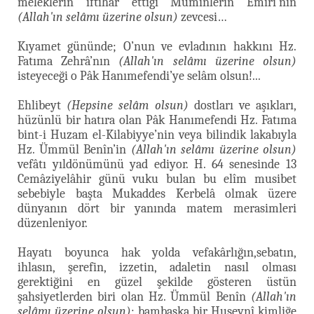
meleklerin iftihar ettiği Müminlerin Emîri’nin
(Allah'ın selâmı üzerine olsun)
zevcesi…
Kıyamet gününde; O’nun ve evladının hakkını Hz.
Fatıma Zehrâ’nın
(Allah'ın selâmı üzerine olsun)
isteyeceği o Pâk Hanımefendi’ye selâm olsun!...
Ehlibeyt
(Hepsine selâm olsun)
dostları ve aşıkları,
hüzünlü bir hatıra olan Pâk Hanımefendi Hz. Fatıma
bint-i Huzam el-Kilabiyye’nin veya bilindik lakabıyla
Hz. Ümmül Benîn’in
(Allah'ın selâmı üzerine olsun)
vefâtı yıldönümünü yad ediyor. H. 64 senesinde 13
Cemâziyelâhir günü vuku bulan bu elîm musibet
sebebiyle başta Mukaddes Kerbelâ olmak üzere
dünyanın dört bir yanında matem merasimleri
düzenleniyor.
Hayatı boyunca hak yolda vefakârlığın,sebatın,
ihlasın, şerefin, izzetin, adaletin nasıl olması
gerektiğini en güzel şekilde gösteren üstün
şahsiyetlerden biri olan Hz. Ümmül Benîn
(Allah'ın
selâmı üzerine olsun)
; bambaşka bir Huseynî kimliğe