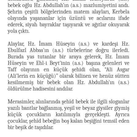
bebek oğlu Hz. Abdullah'ın (a.s.) mazlumiyetini andı.
Şehrin çeşitli bölgelerinden matem alayları, Kerbela
olayında yaşananlar için üzüntü ve acılarını ifade
ederek, siyah bayraklar taşıyarak ve ağıtlar okuyarak
yola çıktı.
Alaylar, Hz. İmam Hüseyin (a.s.) ve kardeşi Hz.
Ebulfazl Abbas'ın (a.s.) türbelerine doğru ilerledi.
Burada yas tutanlar bir araya gelerek, Hz. İmam
Hüseyin ve Ehl-i Beyt'inin (a.s.) başına gelenleri ve
Taff olayının en küçük şehidi olan, “Ali Asgar
(Ali’lerin en küçüğü)” olarak bilinen ve henüz sütten
kesilmemiş bir bebek olan Hz. Abdullah'ın (a.s.)
öldürülme hadisesini andılar.
Merasimler, alınlarında şehîd bebek ile ilgili sloganlar
yazılı bantlar bağlanmış, yeşil ve beyaz giysiler giymiş
küçük çocukların katılımıyla gerçekleşti. Ayrıca
çocuklar, şehîd bebeğin boş kalan beşiğini temsil eden
bir beşik de taşıdılar.