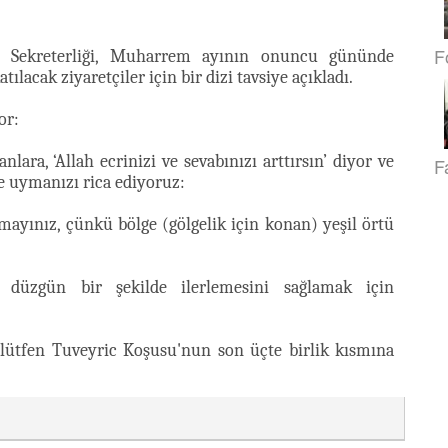
F
l Sekreterliği, Muharrem ayının onuncu gününde
lacak ziyaretçiler için bir dizi tavsiye açıkladı.
or:
ara, ‘Allah ecrinizi ve sevabınızı arttırsın’ diyor ve
F
re uymanızı rica ediyoruz:
mayınız, çünkü bölge (gölgelik için konan) yeşil örtü
 düzgün bir şekilde ilerlemesini sağlamak için
er, lütfen Tuveyric Koşusu'nun son üçte birlik kısmına