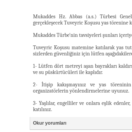
Mukaddes Hz. Abbas (a.s.) Türbesi Gene
gerçekleşecek Tuveyric Koşusu yas törenine katı
Mukaddes Türbe'nin tavsiyeleri şunları içeriy
Tuveyric Koşusu matemine katılarak yas tutanl
sizlerden güvenliğiniz için lütfen aşağıdakile
1- Lütfen dört metreyi aşan bayrakları kaldır
ve su püskürtücüleri ile kaplıdır.
2- İtişip kakışmayınız ve yas töreninin
organizatörlerin yönlendirmelerine uyunuz.
3- Yaşlılar, engelliler ve onlara eşlik edenl
katılınız.
Okur yorumları