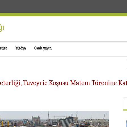
etler
Medya
Canlı yayın
reterliği, Tuveyric Koşusu Matem Törenine Katı