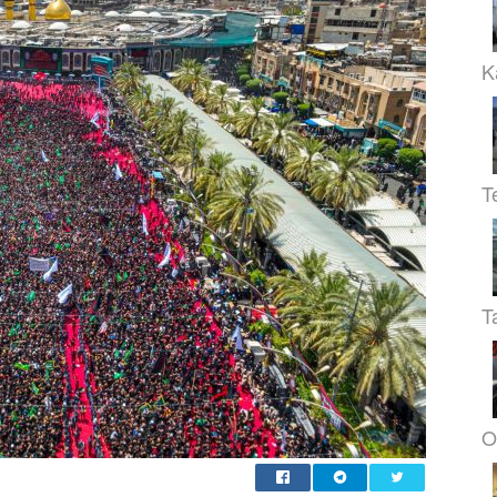
K
T
T
O