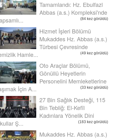
Tamamlandı: Hz. Ebulfazl
Abbas (a.s.) Kompleksi'nde
apsamlı...
(84 kez görüldü)
Hizmet İşleri Bölümü
Mukaddes Hz. Abbas (a.s.)
Türbesi Çevresinde
emizlik Hamle...
(49 kez görüldü)
Oto Araçlar Bölümü,
Gönüllü Heyetlerin
Personelini Memleketlerine
aşımak İçin A...
(33 kez görüldü)
27 Bin Sağlık Desteği, 115
Bin Tebliğ: El-Kefîl
Kadınlara Yönelik Dini
kullar Ş...
(183 kez görüldü)
Mukaddes Hz. Abbas (a.s.)