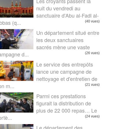
Les croyants passent la
nuit du vendredi au
sanctuaire d'Abu al-Fadl al-
bbas (q...
(40 vues)
Un département situé entre
les deux sanctuaires
sacrés mène une vaste
ampagne d...
(26 vues)
Le service des entrepôts
lance une campagne de
nettoyage et d'entretien de
on m...
(21 vues)
Parmi ces prestations
figurait la distribution de
plus de 22 000 repas… Le
rtè...
(24 vues)
Le département des