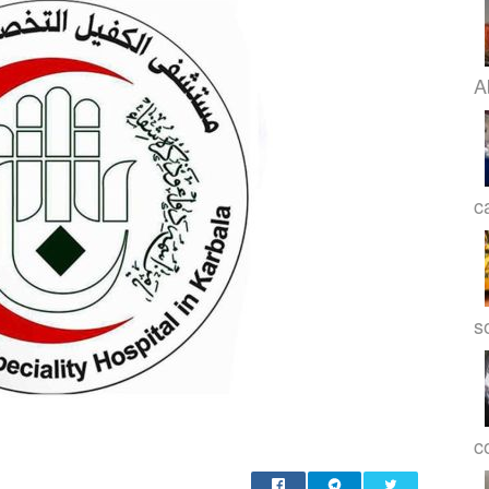
A
c
s
co