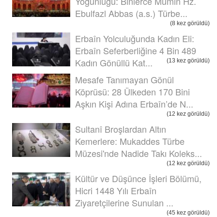
Yoğunluğu: Binlerce Mümin Hz.
Ebulfazl Abbas (a.s.) Türbe...
(8 kez görüldü)
Erbaîn Yolculuğunda Kadın Eli:
Erbaîn Seferberliğine 4 Bin 489
Kadın Gönüllü Kat...
(13 kez görüldü)
Mesafe Tanımayan Gönül
Köprüsü: 28 Ülkeden 170 Bini
Aşkın Kişi Adına Erbaîn’de N...
(12 kez görüldü)
Sultanî Broşlardan Altın
Kemerlere: Mukaddes Türbe
Müzesi'nde Nadide Takı Koleks...
(12 kez görüldü)
Kültür ve Düşünce İşleri Bölümü,
Hicri 1448 Yılı Erbaîn
Ziyaretçilerine Sunulan ...
(45 kez görüldü)