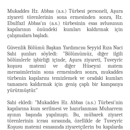
Mukaddes Hz. Abbas (a.s.) Türbesi personeli, Aşura
ziyareti törenlerinin sona ermesinden sonra, Hz.
Ebulfazl Abbas'ın (a.s.) türbesinin esas avlusunun
kapılarının önündeki kumları kaldırmak için
çalışmalara başladı.
Güvenlik Bölümü Başkan Yardımcısı Seyyid Rıza Naci
Sahi şunları söyledi: "Bölümümüz, diğer ilgili
bölümlerle işbirliği içinde, Aşura ziyareti, Tuveyrîc
koşusu matemi ve diğer Hüseyni matem
merasimlerinin sona ermesinden sonra, mukaddes
türbenin kapılarını temizlemek ve oradaki kumları
tamamen kaldırmak için geniş çaplı bir kampanya
yürütmüştür."
Sahi ekledi: "Mukaddes Hz. Abbas (a.s.) Türbesi'nin
kapılarına kum serilmesi ve hazırlanması Muharrem
ayının başında yapılmıştı. Bu, mübarek ziyaret
törenlerinin icrası sırasında, özellikle de Tuveyrîc
Koşusu matemi esnasında ziyaretçilerin bu kapılarda