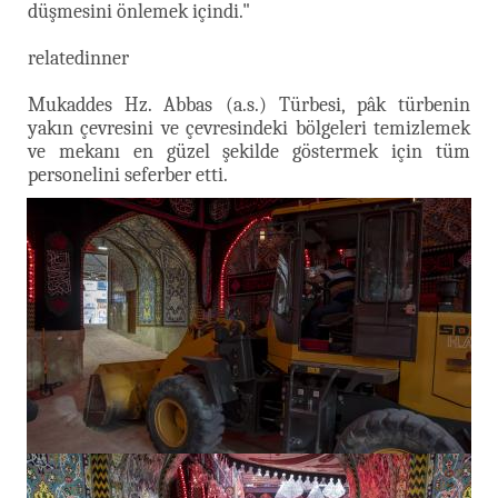
düşmesini önlemek içindi."
relatedinner
Mukaddes Hz. Abbas (a.s.) Türbesi, pâk türbenin
yakın çevresini ve çevresindeki bölgeleri temizlemek
ve mekanı en güzel şekilde göstermek için tüm
personelini seferber etti.