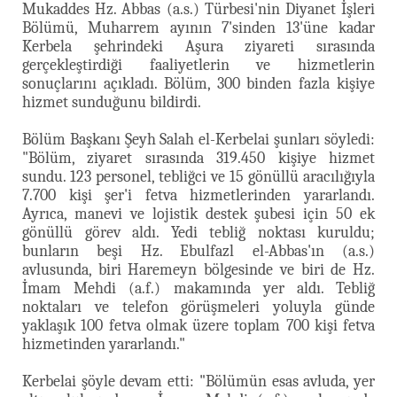
Mukaddes Hz. Abbas (a.s.) Türbesi'nin Diyanet İşleri
Bölümü, Muharrem ayının 7'sinden 13'üne kadar
Kerbela şehrindeki Aşura ziyareti sırasında
gerçekleştirdiği faaliyetlerin ve hizmetlerin
sonuçlarını açıkladı. Bölüm, 300 binden fazla kişiye
hizmet sunduğunu bildirdi.
Bölüm Başkanı Şeyh Salah el-Kerbelai şunları söyledi:
"Bölüm, ziyaret sırasında 319.450 kişiye hizmet
sundu. 123 personel, tebliğci ve 15 gönüllü aracılığıyla
7.700 kişi şer'i fetva hizmetlerinden yararlandı.
Ayrıca, manevi ve lojistik destek şubesi için 50 ek
gönüllü görev aldı. Yedi tebliğ noktası kuruldu;
bunların beşi Hz. Ebulfazl el-Abbas'ın (a.s.)
avlusunda, biri Haremeyn bölgesinde ve biri de Hz.
İmam Mehdi (a.f.) makamında yer aldı. Tebliğ
noktaları ve telefon görüşmeleri yoluyla günde
yaklaşık 100 fetva olmak üzere toplam 700 kişi fetva
hizmetinden yararlandı."
Kerbelai şöyle devam etti: "Bölümün esas avluda, yer