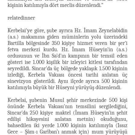
kişinin katılımıyla dört meclis düzenlendi."
relatedinner
Kerbelai'ye göre, şube ayrıca Hz. İmam Zeynelabidin
(a.s.) makamına giden müminlerin yolu üzerindeki
Bartilla bölgesinde 350 kişiye hizmet veren bir şer'i
fetva merkezi kurdu. Hz. İmam Hüseyin'in (a.s.)
ordusunun ve İbn Sa'd'ın kampının bir temsil eden
gösteri ise 1.000 kişilik bir izleyici kitlesi tarafından
seyredildi. Sincar'da üç bölgede yaklaşık 1.500 kişinin
izlediği, Kerbela Vakıası öncesi tarihi anlatan üç
sinevizyon gösterildi. Aynı ilçede ayrıca 500 kişinin
katılımıyla büyük bir Hüseyni yürüyüş düzenlendi.
Kerbelai, şubenin Musul şehir merkezinde 500 kişi
önünde Kerbela Vakıası'nın temsilini sergilediğini,
Sincar'da 250 kişiye maktel (İmam Hüseyin'in şehit
edilişi hikayesini anlatan metnin) okuduğunu,
bahsedilen iki yerde 1.000 kişinin katılımıyla (Issız
Gece – Şâm-ı Garîban’ı anmak için) mum yürüyüşü