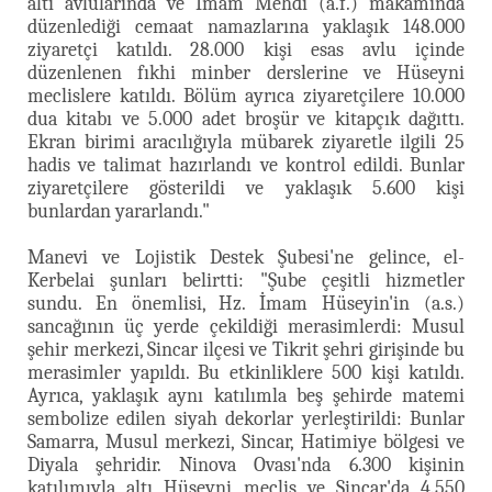
altı avlularında ve İmam Mehdi (a.f.) makamında
düzenlediği cemaat namazlarına yaklaşık 148.000
ziyaretçi katıldı. 28.000 kişi esas avlu içinde
düzenlenen fıkhi minber derslerine ve Hüseyni
meclislere katıldı. Bölüm ayrıca ziyaretçilere 10.000
dua kitabı ve 5.000 adet broşür ve kitapçık dağıttı.
Ekran birimi aracılığıyla mübarek ziyaretle ilgili 25
hadis ve talimat hazırlandı ve kontrol edildi. Bunlar
ziyaretçilere gösterildi ve yaklaşık 5.600 kişi
bunlardan yararlandı."
Manevi ve Lojistik Destek Şubesi'ne gelince, el-
Kerbelai şunları belirtti: "Şube çeşitli hizmetler
sundu. En önemlisi, Hz. İmam Hüseyin'in (a.s.)
sancağının üç yerde çekildiği merasimlerdi: Musul
şehir merkezi, Sincar ilçesi ve Tikrit şehri girişinde bu
merasimler yapıldı. Bu etkinliklere 500 kişi katıldı.
Ayrıca, yaklaşık aynı katılımla beş şehirde matemi
sembolize edilen siyah dekorlar yerleştirildi: Bunlar
Samarra, Musul merkezi, Sincar, Hatimiye bölgesi ve
Diyala şehridir. Ninova Ovası'nda 6.300 kişinin
katılımıyla altı Hüseyni meclis ve Sincar'da 4.550