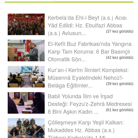
Kerbela’da Ehl-i Beyt (a.s.) Acısı
Yâd Edildi: Hz. Ebulfazl Abbas
(a.s.) Avlusun...
(37 kez görüldü)
El-Kefîl Buz Fabrikası'nda Yangına
Karşı Tam Koruma: 6 Bar Basınçlı
Otomatik Sön...
(42 kez görüldü)
Kur’an-i Kerîm İlimleri Kompleksi:
Müsennâ Eyaletindeki Nehcü'l-
Belâga Eğitimler...
(39 kez görüldü)
Babil Yolunda İlim ve İrşad
Desteği: Feyzu'z-Zehrâ Medresesi
8 Bini Aşkın Kadın ...
(61 kez görüldü)
Çölleşmeye Karşı Yeşil Kalkan:
Mukaddes Hz. Abbas (a.s.)
Türbesi Kerbela'da 1 Mi...