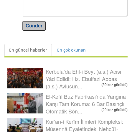
Gönder
En güncel haberler
En çok okunan
Kerbela’da Ehl-i Beyt (a.s.) Acısı
Yâd Edildi: Hz. Ebulfazl Abbas
(a.s.) Avlusun...
(30 kez görüldü)
El-Kefîl Buz Fabrikası'nda Yangına
Karşı Tam Koruma: 6 Bar Basınçlı
Otomatik Sön...
(29 kez görüldü)
Kur’an-i Kerîm İlimleri Kompleksi:
Müsennâ Eyaletindeki Nehcü'l-