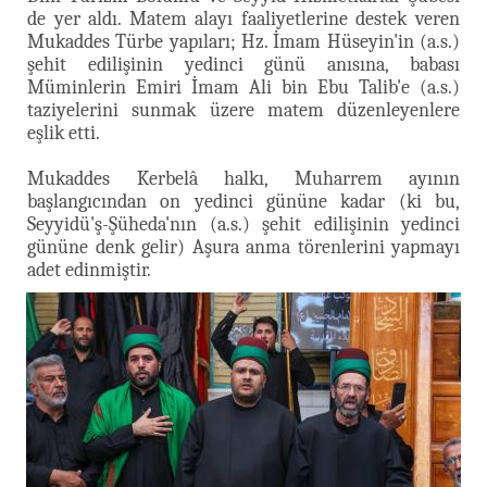
de yer aldı. Matem alayı faaliyetlerine destek veren
Mukaddes Türbe yapıları; Hz. İmam Hüseyin'in (a.s.)
şehit edilişinin yedinci günü anısına, babası
Müminlerin Emiri İmam Ali bin Ebu Talib'e (a.s.)
taziyelerini sunmak üzere matem düzenleyenlere
eşlik etti.
Mukaddes Kerbelâ halkı, Muharrem ayının
başlangıcından on yedinci gününe kadar (ki bu,
Seyyidü'ş-Şüheda'nın (a.s.) şehit edilişinin yedinci
gününe denk gelir) Aşura anma törenlerini yapmayı
adet edinmiştir.