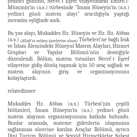
yedinci gününü, Necef-i Eşref vilayetindeki Emirü'l-
Müminin'in (a.s.) türbesinde "İmam Hüseyin'in (a.s.)
yedinci günü matem alayı" aracılığıyla yaptığı
merasim eşliğinde andı.
Bu yas alayı, Mukaddes Hz. Hüseyin ve Hz. Hz. Abbas
(a.s.)
Türbeleri’ne bağlı Irak
(Allah’ın selâmı üzerlerine olsun)
ve İslam Âlemindeki Hüseynî Matem Alayları, Hizmet
Grupları ve Yapılar Bölümü'nün desteğiyle
düzenlendi. Bölüm, matem tutanları Necef-i Eşref
vilayetine gidiş-dönüş taşımak için 50 araç sağladı ve
matem alayının giriş ve organizasyonunu
kolaylaştırdı.
relatedinner
Mukaddes Hz. Abbas (a.s.) Türbesi'nin çeşitli
bölümleri, İmam Hüseyin'in (a.s.) yedinci günü
matem alayının organizasyonuna katkıda bulundu.
Bunlar arasında, mateme gidenlerin ulaşımının
sağlanması sürecine katılan Araçlar Bölümü, ayrıca
Dini Turizm Bölümü ve Seyyid Hizmetkârlar Şubesi