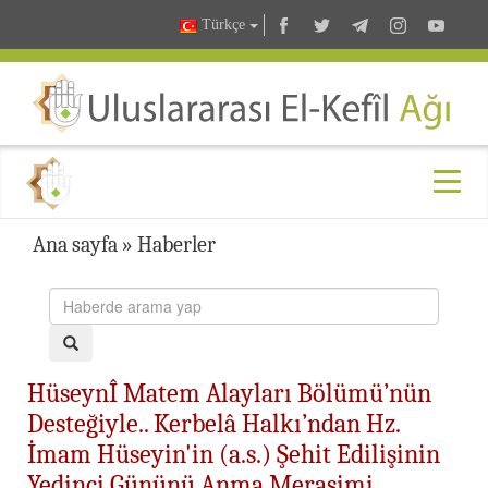
Türkçe
Ana sayfa
»
Haberler
HüseynÎ Matem Alayları Bölümü’nün
Desteğiyle.. Kerbelâ Halkı’ndan Hz.
İmam Hüseyin'in (a.s.) Şehit Edilişinin
Yedinci Gününü Anma Merasimi