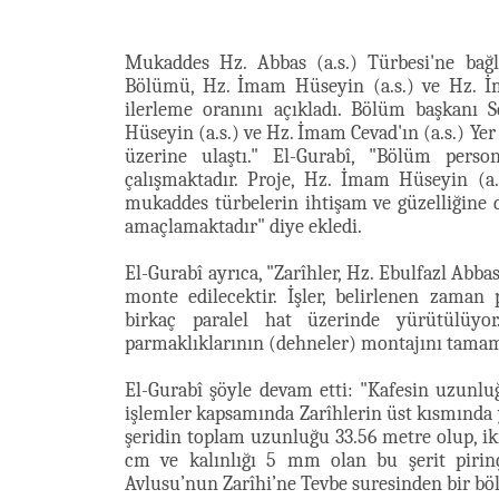
Mukaddes Hz. Abbas (a.s.) Türbesi'ne bağ
Bölümü, Hz. İmam Hüseyin (a.s.) ve Hz. İma
ilerleme oranını açıkladı. Bölüm başkanı 
Hüseyin (a.s.) ve Hz. İmam Cevad'ın (a.s.) Yer
üzerine ulaştı." El-Gurabî, "Bölüm perso
çalışmaktadır. Proje, Hz. İmam Hüseyin (a.s
mukaddes türbelerin ihtişam ve güzelliğine d
amaçlamaktadır" diye ekledi.
El-Gurabî ayrıca, "Zarîhler, Hz. Ebulfazl Abba
monte edilecektir. İşler, belirlenen zaman
birkaç paralel hat üzerinde yürütülüyo
parmaklıklarının (dehneler) montajını tamam
El-Gurabî şöyle devam etti: "Kafesin uzunlu
işlemler kapsamında Zarîhlerin üst kısmında y
şeridin toplam uzunluğu 33.56 metre olup, iki 
cm ve kalınlığı 5 mm olan bu şerit pirinç
Avlusu’nun Zarîhi’ne Tevbe suresinden bir böl