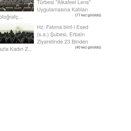
Türbesi "Alkafeel Lens"
Uygulamasına Katılan
otoğrafç...
(77 kez görüldü)
Hz. Fatıma bint-i Esed
(s.a.) Şubesi, Erbaîn
Ziyaretinde 23 Binden
azla Kadın Z...
(40 kez görüldü)