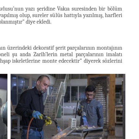
Avlusu’nun yazı şeridine Vakıa suresinden bir bölüm
yapılmış olup, sureler sülüs hattıyla yazılmış, harfleri
lanmıştır" diye ekledi.
nın üzerindeki dekoratif şerit parçalarının montajının
eli şu anda Zarîh’lerin metal parçalarının imalatı
hşap iskeletlerine monte edecektir" diyerek sözlerini