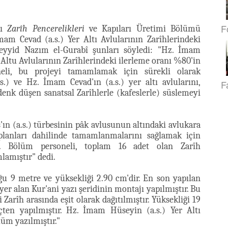
F
lı
Zarîh Pencerelikleri
ve Kapıları Üretimi Bölümü
m Cevad (a.s.) Yer Altı Avlularının Zarîhlerindeki
Seyyid Nazım el-Gurabî şunları söyledi: "Hz. İmam
 Altu Avlularının Zarîhlerindeki ilerleme oranı %80'in
neli, bu projeyi tamamlamak için sürekli olarak
.) ve Hz. İmam Cevad'ın (a.s.) yer altı avlularını,
F
enk düşen sanatsal Zarîhlerle (kafeslerle) süslemeyi
s'ın (a.s.) türbesinin pâk avlusunun altındaki avlukara
 planları dahilinde tamamlanmalarını sağlamak için
r. Bölüm personeli, toplam 16 adet olan Zarîh
lamıştır" dedi.
ğu 9 metre ve yüksekliği 2.90 cm'dir. En son yapılan
er alan Kur'ani yazı şeridinin montajı yapılmıştır. Bu
Zarîh arasında eşit olarak dağıtılmıştır. Yüksekliği 19
ten yapılmıştır. Hz. İmam Hüseyin (a.s.) Yer Altı
üm yazılmıştır."