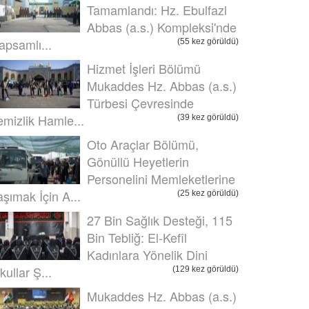
Tamamlandı: Hz. Ebulfazl
Abbas (a.s.) Kompleksi'nde
apsamlı...
(55 kez görüldü)
Hizmet İşleri Bölümü
Mukaddes Hz. Abbas (a.s.)
Türbesi Çevresinde
emizlik Hamle...
(39 kez görüldü)
Oto Araçlar Bölümü,
Gönüllü Heyetlerin
Personelini Memleketlerine
aşımak İçin A...
(25 kez görüldü)
27 Bin Sağlık Desteği, 115
Bin Tebliğ: El-Kefîl
Kadınlara Yönelik Dini
kullar Ş...
(129 kez görüldü)
Mukaddes Hz. Abbas (a.s.)