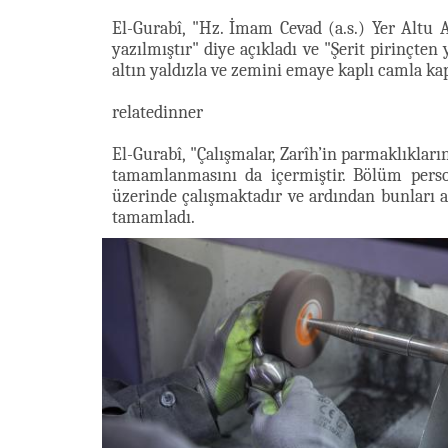
El-Gurabî, "Hz. İmam Cevad (a.s.) Yer Altu 
yazılmıştır" diye açıkladı ve "Şerit pirinçten 
altın yaldızla ve zemini emaye kaplı camla kap
relatedinner
El-Gurabî, "Çalışmalar, Zarîh’in parmaklıkları
tamamlanmasını da içermiştir. Bölüm person
üzerinde çalışmaktadır ve ardından bunları a
tamamladı.