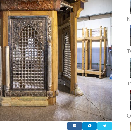
K
T
T
O