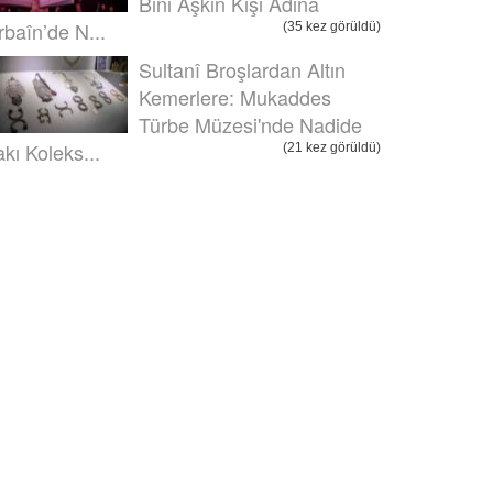
Bini Aşkın Kişi Adına
rbaîn’de N...
(35 kez görüldü)
Sultanî Broşlardan Altın
Kemerlere: Mukaddes
Türbe Müzesi'nde Nadide
akı Koleks...
(21 kez görüldü)