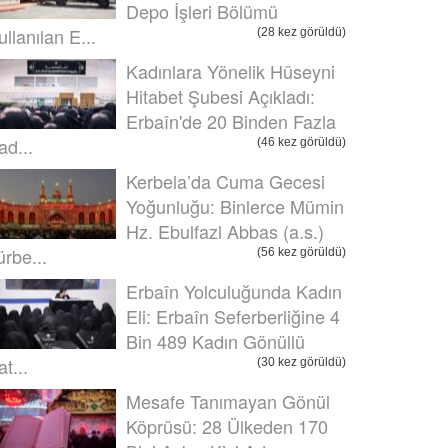
Depo İşleri Bölümü
ullanılan E...
(28 kez görüldü)
Kadınlara Yönelik Hüseyni
Hitabet Şubesi Açıkladı:
Erbaîn'de 20 Binden Fazla
ad...
(46 kez görüldü)
Kerbela’da Cuma Gecesi
Yoğunluğu: Binlerce Mümin
Hz. Ebulfazl Abbas (a.s.)
ürbe...
(56 kez görüldü)
Erbaîn Yolculuğunda Kadın
Eli: Erbaîn Seferberliğine 4
Bin 489 Kadın Gönüllü
t...
(30 kez görüldü)
Mesafe Tanımayan Gönül
Köprüsü: 28 Ülkeden 170