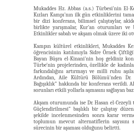
Mukaddes Hz. Abbas (a.s.) Türbesi'nin El-Ke
Kızları Kampı'nın ilk gün etkinliklerini tama
bir dizi konferans, bilimsel çalıştaylar, akid
birlikte yarışmalar, Kur'an oturumları ve 
Etkinlikler sabah ve akşam olmak üzere iki ot
Kampın kültürel etkinlikleri, Mukaddes Ker
öğrencisinin katılımıyla Sidre Örnek Çiftl
Bayan Büşra el-Kinani'nin hoş geldiniz ko
Türbe'nin projelerinden, özellikle de kadınl
farkındalığını artırmayı ve milli ruhu aşıl
Ardından, Aile Kültürü Bölümü'nden Dr. 
Bağışıklık" hakkında bir konferans verildi. A
sorunları etkili yollarla aşmasını sağlayan baz
Akşam oturumunda ise Dr. Hasan el-Cezeyli 
Güçlendirilmesi" başlıklı bir çalıştay düze
şekilde incelenmesinden sonra karar verme 
toplumun mevcut alternatiflerin sayısını 
sürecinin bir aşaması olduğunu belirtti.