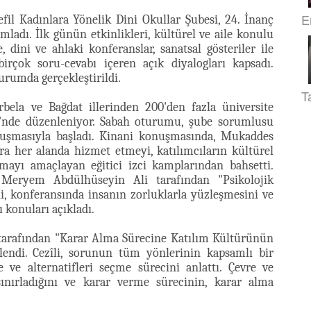
E
fil Kadınlara Yönelik Dini Okullar Şubesi, 24. İnanç
mladı. İlk günün etkinlikleri, kültürel ve aile konulu
e, dini ve ahlaki konferanslar, sanatsal gösteriler ile
birçok soru-cevabı içeren açık diyalogları kapsadı.
urumda gerçekleştirildi.
T
bela ve Bağdat illerinden 200'den fazla üniversite
iği'nde düzenleniyor. Sabah oturumu, şube sorumlusu
nuşmasıyla başladı. Kinani konuşmasında, Mukaddes
ara her alanda hizmet etmeyi, katılımcıların kültürel
amayı amaçlayan eğitici izci kamplarından bahsetti.
Meryem Abdülhüseyin Ali tarafından "Psikolojik
li, konferansında insanın zorluklarla yüzleşmesini ve
ı konuları açıkladı.
tarafından "Karar Alma Sürecine Katılım Kültürünün
nlendi. Cezîli, sorunun tüm yönlerinin kapsamlı bir
ve alternatifleri seçme sürecini anlattı. Çevre ve
sınırladığını ve karar verme sürecinin, karar alma