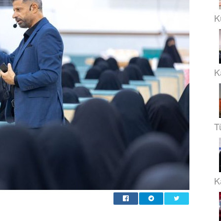
K
K
T
Ka