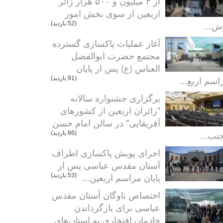
از ۳ میلیون و ۵۰۰ هزار زائر
اربعین از سوی بخش امور
ش...
(52 بازدید)
آغاز عملیات پاکسازی گسترده
مجتمع حضرت ابوالفضل
العباس (ع) پس از پایان
اسم اربع...
(91 بازدید)
برگزاری جشنواره سالانه
"زائران اربعین از کشورهای
آفریقایی" در سالن امام حسن
تب...
(66 بازدید)
اجرای پویش پاکسازی اطراف
آستان مقدس عباسی پس از
پایان مراسم اربعین...
(53 بازدید)
اختصاص ناوگان آستان مقدس
عباسی برای بازگرداندن
خادمان افتخاری به استان‌های