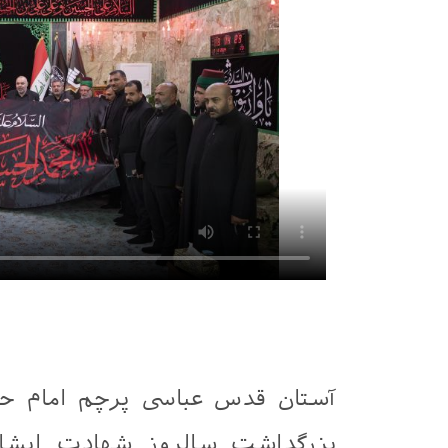
آستان قدس عباسی پرچم امام حسن
بزرگداشت سالروز شهادت ایشا