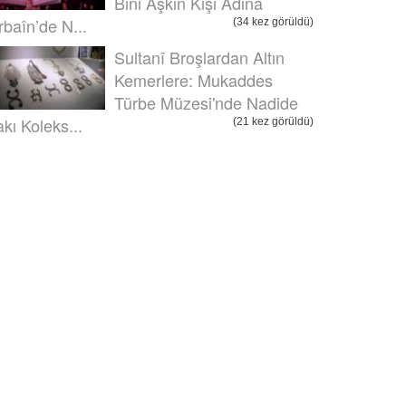
Bini Aşkın Kişi Adına
rbaîn’de N...
(34 kez görüldü)
Sultanî Broşlardan Altın
Kemerlere: Mukaddes
Türbe Müzesi'nde Nadide
akı Koleks...
(21 kez görüldü)