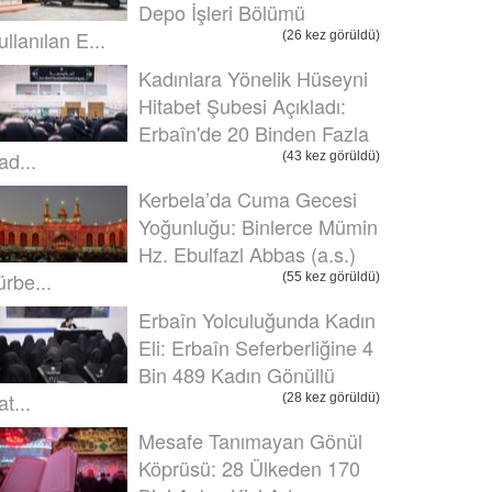
Depo İşleri Bölümü
ullanılan E...
(26 kez görüldü)
Kadınlara Yönelik Hüseyni
Hitabet Şubesi Açıkladı:
Erbaîn'de 20 Binden Fazla
ad...
(43 kez görüldü)
Kerbela’da Cuma Gecesi
Yoğunluğu: Binlerce Mümin
Hz. Ebulfazl Abbas (a.s.)
ürbe...
(55 kez görüldü)
Erbaîn Yolculuğunda Kadın
Eli: Erbaîn Seferberliğine 4
Bin 489 Kadın Gönüllü
t...
(28 kez görüldü)
Mesafe Tanımayan Gönül
Köprüsü: 28 Ülkeden 170