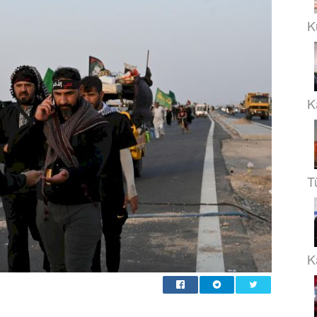
K
K
T
Ka