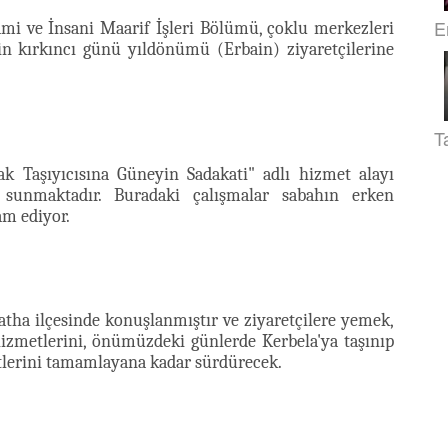
E
ami ve İnsani Maarif İşleri Bölümü, çoklu merkezleri
in kırkıncı günü yıldönümü (Erbain) ziyaretçilerine
T
k Taşıyıcısına Güneyin Sadakati" adlı hizmet alayı
ler sunmaktadır. Buradaki çalışmalar sabahın erken
am ediyor.
Batha ilçesinde konuşlanmıştır ve ziyaretçilere yemek,
izmetlerini, önümüzdeki günlerde Kerbela'ya taşınıp
tlerini tamamlayana kadar sürdürecek.