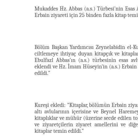
Mukaddes Hz. Abbas (a.s.) Türbesi'nin Esas
Erbain ziyareti için 25 binden fazla kitap tem
Bölüm Başkan Yardımcısı Zeynelabidin el-Ku
ciltlemeye ihtiyaç duyan kitapçık ve kitaplar
Ebulfazl Abbas'ın (a.s.) türbesinin esas av
eklendi ve Hz. İmam Hüseyin'in (a.s.) Erbain 
edildi."
Kureşi ekledi: "Kitaplar, bölümün Erbain ziya
altı avlularının içerisine ve Beynel Haremey
kitaplıklar ve mühür (üzerine secde edilen top
ve ziyaretçilerin ziyaret amellerini ve diğ
kitaplar temin edildi."