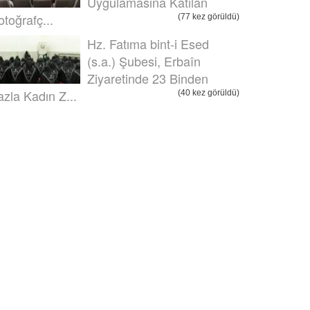
Uygulamasına Katılan
otoğrafç...
(77 kez görüldü)
Hz. Fatıma bint-i Esed
(s.a.) Şubesi, Erbaîn
Ziyaretinde 23 Binden
azla Kadın Z...
(40 kez görüldü)