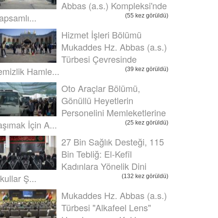
Abbas (a.s.) Kompleksi'nde
apsamlı...
(55 kez görüldü)
Hizmet İşleri Bölümü
Mukaddes Hz. Abbas (a.s.)
Türbesi Çevresinde
emizlik Hamle...
(39 kez görüldü)
Oto Araçlar Bölümü,
Gönüllü Heyetlerin
Personelini Memleketlerine
aşımak İçin A...
(25 kez görüldü)
27 Bin Sağlık Desteği, 115
Bin Tebliğ: El-Kefîl
Kadınlara Yönelik Dini
kullar Ş...
(132 kez görüldü)
Mukaddes Hz. Abbas (a.s.)
Türbesi "Alkafeel Lens"