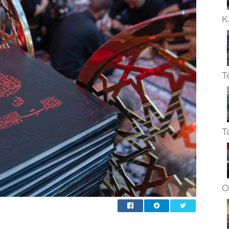
K
T
T
O