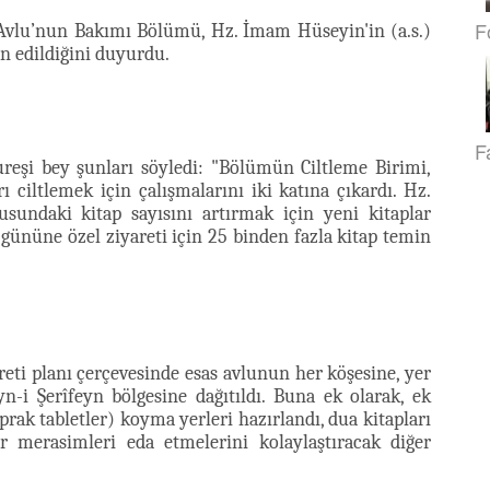
F
 Avlu’nun Bakımı Bölümü, Hz. İmam Hüseyin'in (a.s.)
in edildiğini duyurdu.
F
reşi bey şunları söyledi: "Bölümün Ciltleme Birimi,
ı ciltlemek için çalışmalarını iki katına çıkardı. Hz.
lusundaki kitap sayısını artırmak için yeni kitaplar
gününe özel ziyareti için 25 binden fazla kitap temin
reti planı çerçevesinde esas avlunun her köşesine, yer
n-i Şerîfeyn bölgesine dağıtıldı. Buna ek olarak, ek
rak tabletler) koyma yerleri hazırlandı, dua kitapları
er merasimleri
eda etmelerini kolaylaştıracak diğer