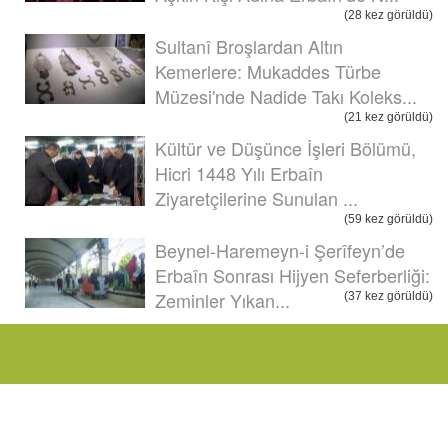
(28 kez görüldü)
Sultanî Broşlardan Altın
Kemerlere: Mukaddes Türbe
Müzesi'nde Nadide Takı Koleks...
(21 kez görüldü)
Kültür ve Düşünce İşleri Bölümü,
Hicri 1448 Yılı Erbaîn
Ziyaretçilerine Sunulan ...
(59 kez görüldü)
Beynel-Haremeyn-i Şerîfeyn’de
Erbaîn Sonrası Hijyen Seferberliği:
Zeminler Yıkan...
(37 kez görüldü)