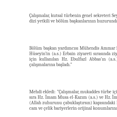
Çalışmalar, kutsal türbenin genel sekreteri S
dizi yetkili ve bölüm başkanlarının huzurunda
Bölüm başkan yardımcısı Mühendis Ammar Sa
Hüseyin'in (a.s.) Erbain ziyareti sırasında z
için kullanılan Hz. Ebulfazl Abbas'ın (a.
çalışmalarına başladı."
Mehdi ekledi: "Çalışmalar, mukaddes türbe iç
sıra Hz. İmam Musa el-Kazım (a.s.) ve Hz.
İm
(Allah zuhurunu çabuklaştırsın) kapısındaki ko
cam ve çelik bariyerlerin orijinal konumlarına 