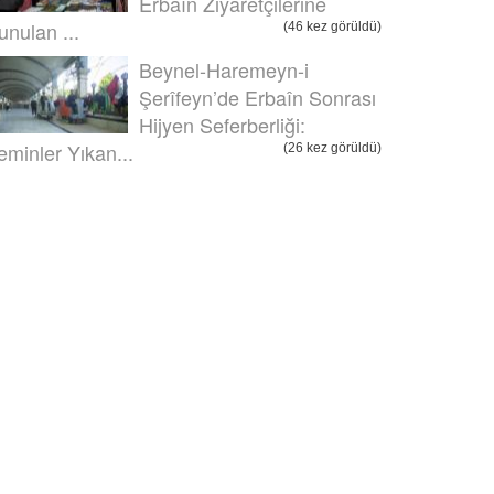
Erbaîn Ziyaretçilerine
unulan ...
(46 kez görüldü)
Beynel-Haremeyn-i
Şerîfeyn’de Erbaîn Sonrası
Hijyen Seferberliği:
eminler Yıkan...
(26 kez görüldü)