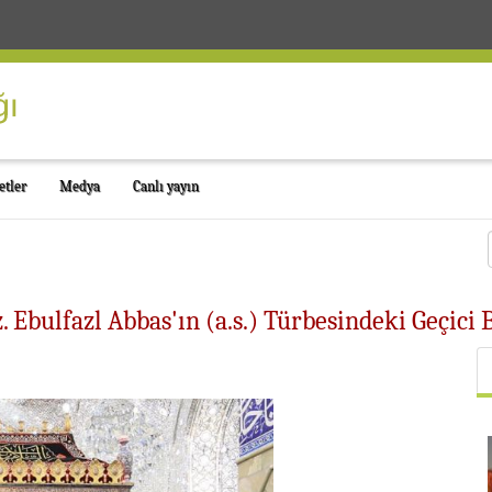
etler
Medya
Canlı yayın
. Ebulfazl Abbas'ın (a.s.) Türbesindeki Geçici