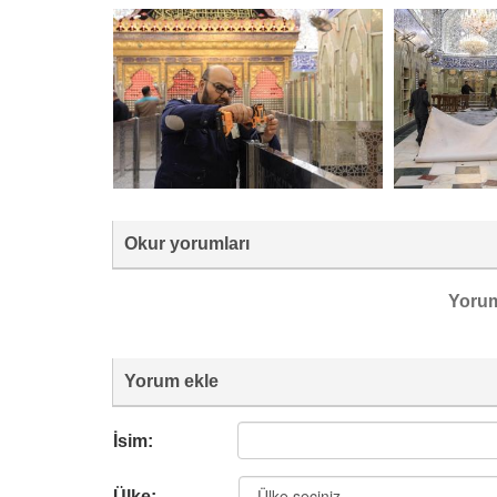
Okur yorumları
Yoru
Yorum ekle
İsim:
Ülke: