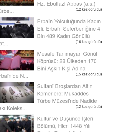
Hz. Ebulfazl Abbas (a.s.)
ürbe...
(12 kez görüldü)
Erbaîn Yolculuğunda Kadın
Eli: Erbaîn Seferberliğine 4
Bin 489 Kadın Gönüllü
t...
(16 kez görüldü)
Mesafe Tanımayan Gönül
Köprüsü: 28 Ülkeden 170
Bini Aşkın Kişi Adına
rbaîn’de N...
(15 kez görüldü)
Sultanî Broşlardan Altın
Kemerlere: Mukaddes
Türbe Müzesi'nde Nadide
akı Koleks...
(12 kez görüldü)
Kültür ve Düşünce İşleri
Bölümü, Hicri 1448 Yılı