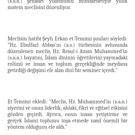
(s.a.a.) şehadet yıldönümü münasebetiyle yıllık
matem meclisini düzenliyor.
Meclisin hatibi Şeyh Erkan et-Temimi şunları söyledi:
"Hz. Ebulfazl Abbas'ın (a.s.) türbesinin avlusunda
düzenlenen meclis, Hz. Resul-i Azam Muhammed'in
(s.a.a.) hayatını, İslam dininin öğretilerini yaymadaki
rolünü ve insan ve toplum gerçekliğinde meydana
getirdiği değişimi ele alan dini bir seminer içerdi."
Et-Temimi ekledi: "Meclis, Hz. Muhammed'in (s.a.a.)
siyerini ve onun liderlik, ahlaki, fikri ve eğitsel etkisini
gözden geçirdi. Ayrıca, onun insan yetiştirme ve
gerçek İslami toplumu inşa etmede nasıl önemli bir
yöntem olduğunu ele aldı."