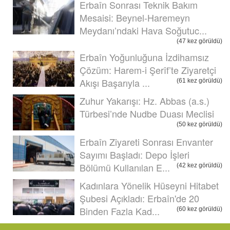
Erbaîn Sonrası Teknik Bakım
Mesaisi: Beynel-Haremeyn
Meydanı’ndaki Hava Soğutuc...
(47 kez görüldü)
Erbaîn Yoğunluğuna İzdihamsız
Çözüm: Harem-i Şerîf’te Ziyaretçi
Akışı Başarıyla ...
(61 kez görüldü)
Zuhur Yakarışı: Hz. Abbas (a.s.)
Türbesi’nde Nudbe Duası Meclisi
(50 kez görüldü)
Erbaîn Ziyareti Sonrası Envanter
Sayımı Başladı: Depo İşleri
Bölümü Kullanılan E...
(42 kez görüldü)
Kadınlara Yönelik Hüseyni Hitabet
Şubesi Açıkladı: Erbaîn'de 20
Binden Fazla Kad...
(60 kez görüldü)