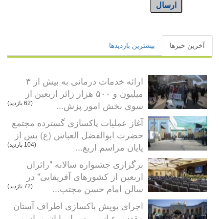
ارسال
آخرین خبرها
بیشترین بازدیدها
ارائه خدمات درمانی به بیش از ۳
میلیون و ۵۰۰ هزار زائر اربعین از
سوی بخش امور پزش...
(62 بازدید)
آغاز عملیات پاکسازی گسترده مجتمع
حضرت ابوالفضل العباس (ع) پس از
پایان مراسم اربع...
(104 بازدید)
برگزاری جشنواره سالانه "زائران
اربعین از کشورهای آفریقایی" در
سالن امام حسن مجتب...
(72 بازدید)
اجرای پویش پاکسازی اطراف آستان
مقدس عباسی پس از پایان مراسم