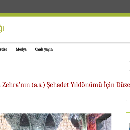
etler
Medya
Canlı yayın
ıma Zehra'nın (a.s.) Şehadet Yıldönümü İçin 