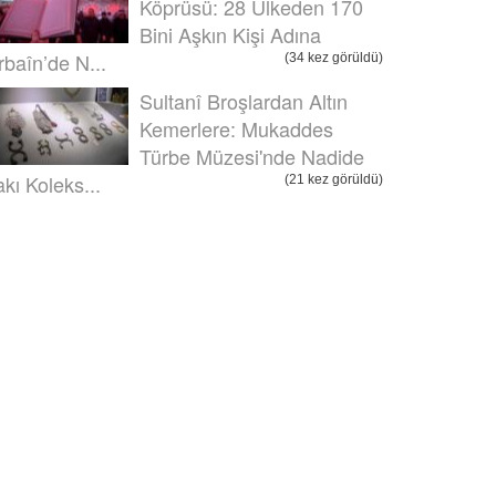
Köprüsü: 28 Ülkeden 170
Bini Aşkın Kişi Adına
rbaîn’de N...
(34 kez görüldü)
Sultanî Broşlardan Altın
Kemerlere: Mukaddes
Türbe Müzesi'nde Nadide
akı Koleks...
(21 kez görüldü)