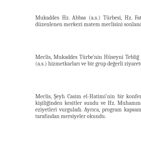
Mukaddes Hz. Abbas (a.s.) Türbesi, Hz. Fat
düzenlenen merkezi matem meclisini sonland
Meclis, Mukaddes Türbe'nin Hüseyni Tebliğ İ
(a.s.) hizmetkarları ve bir grup değerli ziyare
Meclis, Şeyh Casim el-Hatimi'nin bir konfera
kişiliğinden kesitler sundu ve Hz. Muhamme
eziyetleri vurguladı. Ayrıca, program kapsa
tarafından mersiyeler okundu.