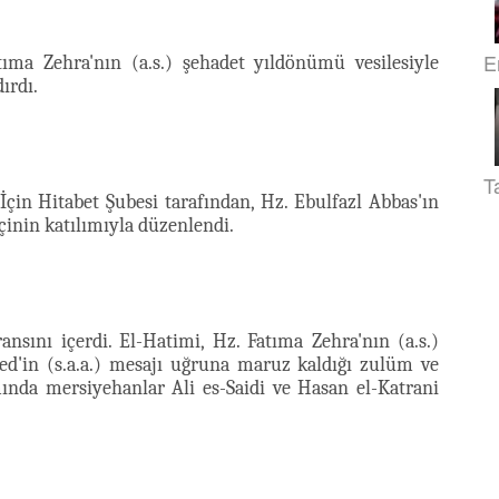
E
ıma Zehra'nın (a.s.) şehadet yıldönümü vesilesiyle
ırdı.
T
çin Hitabet Şubesi tarafından, Hz. Ebulfazl Abbas'ın
tçinin katılımıyla düzenlendi.
nsını içerdi. El-Hatimi, Hz. Fatıma Zehra'nın (a.s.)
d'in (s.a.a.) mesajı uğruna maruz kaldığı zulüm ve
mında mersiyehanlar Ali es-Saidi ve Hasan el-Katrani