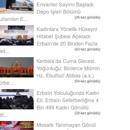
Envanter Sayımı Başladı:
Depo İşleri Bölümü
ullanılan E...
(26 kez görüldü)
Kadınlara Yönelik Hüseyni
Hitabet Şubesi Açıkladı:
Erbaîn'de 20 Binden Fazla
ad...
(43 kez görüldü)
Kerbela’da Cuma Gecesi
Yoğunluğu: Binlerce Mümin
Hz. Ebulfazl Abbas (a.s.)
ürbe...
(54 kez görüldü)
Erbaîn Yolculuğunda Kadın
Eli: Erbaîn Seferberliğine 4
Bin 489 Kadın Gönüllü
t...
(28 kez görüldü)
Mesafe Tanımayan Gönül