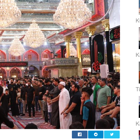
K
K
T
Ka