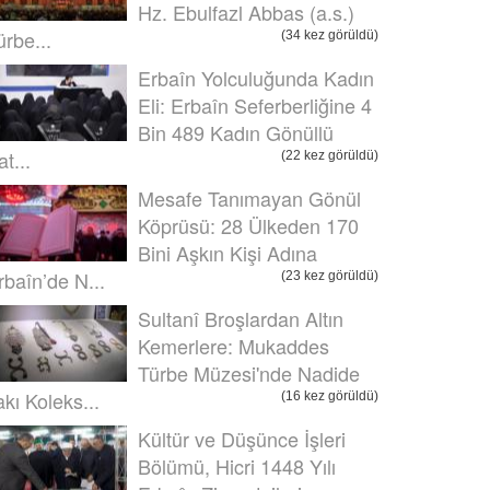
Hz. Ebulfazl Abbas (a.s.)
ürbe...
(34 kez görüldü)
Erbaîn Yolculuğunda Kadın
Eli: Erbaîn Seferberliğine 4
Bin 489 Kadın Gönüllü
t...
(22 kez görüldü)
Mesafe Tanımayan Gönül
Köprüsü: 28 Ülkeden 170
Bini Aşkın Kişi Adına
rbaîn’de N...
(23 kez görüldü)
Sultanî Broşlardan Altın
Kemerlere: Mukaddes
Türbe Müzesi'nde Nadide
akı Koleks...
(16 kez görüldü)
Kültür ve Düşünce İşleri
Bölümü, Hicri 1448 Yılı