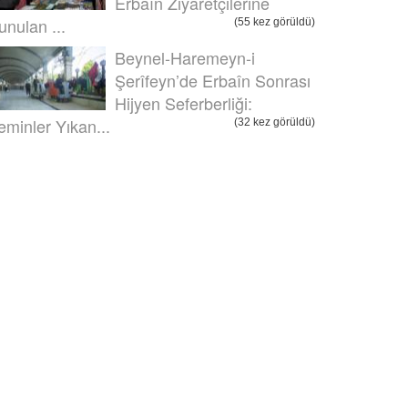
Erbaîn Ziyaretçilerine
unulan ...
(55 kez görüldü)
Beynel-Haremeyn-i
Şerîfeyn’de Erbaîn Sonrası
Hijyen Seferberliği:
eminler Yıkan...
(32 kez görüldü)