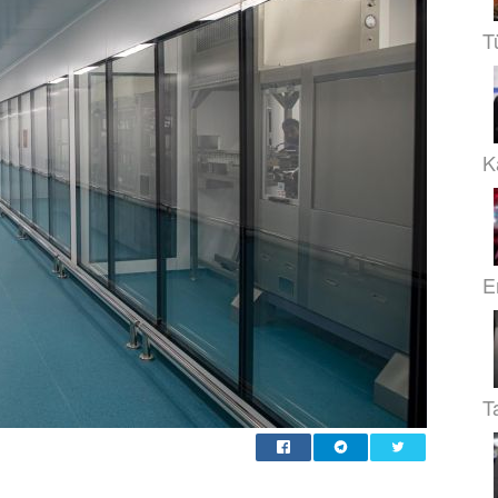
T
Ka
E
T