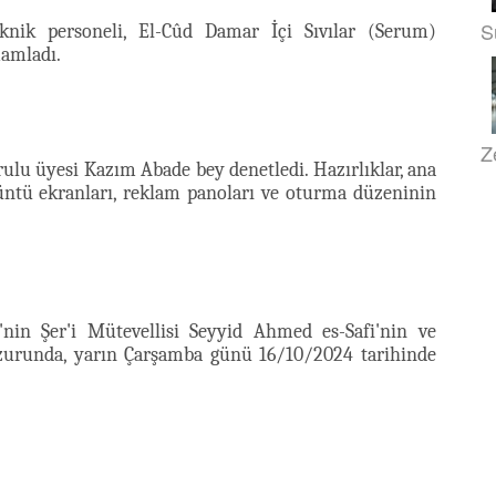
S
knik personeli, El-Cûd Damar İçi Sıvılar (Serum)
mamladı.
Z
lu üyesi Kazım Abade bey denetledi. Hazırlıklar, ana
rüntü ekranları, reklam panoları ve oturma düzeninin
si'nin Şer'i Mütevellisi Seyyid Ahmed es-Safi'nin ve
uzurunda, yarın Çarşamba günü 16/10/2024 tarihinde