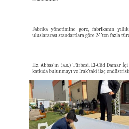
Fabrika yönetimine göre, fabrikanın yıll
uluslararası standartlara göre 24'ten fazla türd
Hz. Abbas'ın (a.s.) Türbesi, El-Cûd Damar İçi 
katkıda bulunmayı ve Irak'taki ilaç endüstrisini ve s