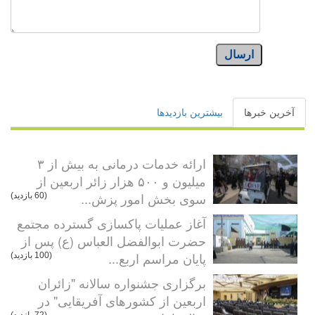
ارسال
آخرین خبرها
بیشترین بازدیدها
ارائه خدمات درمانی به بیش از ۳
میلیون و ۵۰۰ هزار زائر اربعین از
سوی بخش امور پزش...
(60 بازدید)
آغاز عملیات پاکسازی گسترده مجتمع
حضرت ابوالفضل العباس (ع) پس از
پایان مراسم اربع...
(100 بازدید)
برگزاری جشنواره سالانه "زائران
اربعین از کشورهای آفریقایی" در
(72 بازدید)