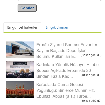
Gönder
En güncel haberler
En çok okunan
Erbaîn Ziyareti Sonrası Envanter
Sayımı Başladı: Depo İşleri
Bölümü Kullanılan E...
(22 kez görüldü)
Kadınlara Yönelik Hüseyni Hitabet
Şubesi Açıkladı: Erbaîn'de 20
Binden Fazla Kad...
(40 kez görüldü)
Kerbela’da Cuma Gecesi
Yoğunluğu: Binlerce Mümin Hz.
Ebulfazl Abbas (a.s.) Türbe...
(50 kez görüldü)