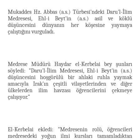
Mukaddes Hz. Abbas (a.s.) Türbesi'ndeki Daru'l-İlim
Medresesi, Ehl-i Beyt'in (a.s.) asil ve köklü
düşüncesini dünyanın her köşesine yaymaya
çalıştığını vurguladı.
Medrese Müdürü Haydar el-Kerbelai bey şunları
söyledi: "Daru'l-İlim Medresesi, Ehl-i Beyt'in (a.s.)
düşüncesini hoşgörülü bir ahlaki ruhla yaymak
amacıyla Irak'ın çeşitli vilayetlerinden ve diğer
ülkelerden ilim havzası öğrencilerini çekmeye
çalışıyor."
El-Kerbelai ekledi: "Medresenin rolü, öğrencileri
medresedeki yoğun ilmi kursları tamamladıktan