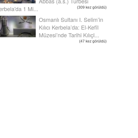
Abbas (a.s.) Türbesi
erbela'da 1 Mi...
(309 kez görüldü)
Osmanlı Sultanı I. Selim’in
Kılıcı Kerbela’da: El-Kefîl
Müzesi’nde Tarihi Kılıçl...
(47 kez görüldü)