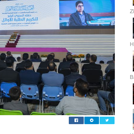
Z
H
B