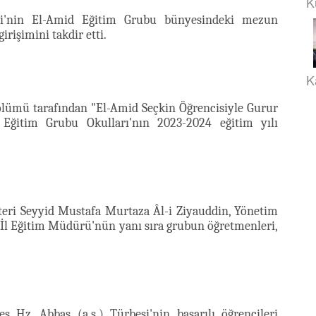
K
esi'nin El-Amid Eğitim Grubu bünyesindeki mezun
irişimini takdir etti.
K
ölümü tarafından "El-Amid Seçkin Öğrencisiyle Gurur
Eğitim Grubu Okulları'nın 2023-2024 eğitim yılı
eri Seyyid Mustafa Murtaza Âl-i Ziyauddin, Yönetim
ve İl Eğitim Müdürü'nün yanı sıra grubun öğretmenleri,
 Hz. Abbas (a.s.) Türbesi'nin başarılı öğrencileri