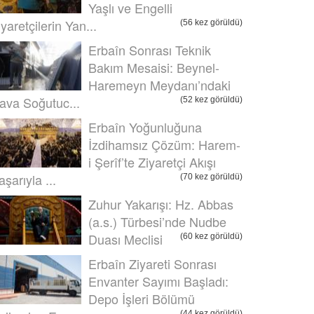
Yaşlı ve Engelli
iyaretçilerin Yan...
(56 kez görüldü)
Erbaîn Sonrası Teknik
Bakım Mesaisi: Beynel-
Haremeyn Meydanı’ndaki
ava Soğutuc...
(52 kez görüldü)
Erbaîn Yoğunluğuna
İzdihamsız Çözüm: Harem-
i Şerîf’te Ziyaretçi Akışı
aşarıyla ...
(70 kez görüldü)
Zuhur Yakarışı: Hz. Abbas
(a.s.) Türbesi’nde Nudbe
Duası Meclisi
(60 kez görüldü)
Erbaîn Ziyareti Sonrası
Envanter Sayımı Başladı:
Depo İşleri Bölümü
(44 kez görüldü)