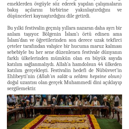
emeklerden övgüyle söz ederek yapılan çalışmaların
bakış açılarını birbirine yakınlaştırdığını ve
düşünceleri kaynaştırdığını dile getirdi.
Bu yılki festivalin geçmiş yıllara nazaran daha ayrı bir
anlam taşıyor. Bölgenin İslam’ı örtü edinen ama
İslam’dan ve öğretilerinden son derece uzak tekfirci
çeteler tarafından vahşice bir hucuma maruz kalması
sebebiyle bu her sene düzenlenen festivale dünyanın
farklı ülkelerinden mümkün olan en büyük sayıda
katılım sağlanmalıydı. Allah’a hamdolsun 44 ülkeden
katılım gerçekleşti. Festivalin hedefi de Nübüvvet’in
Ehlibeyti’nin
(Allah'ın salât-u selâmı hepsine olsun)
doğal uzantısı olan gerçek Muhammedî dini açıklayıp
sergilemektir.