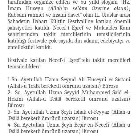
tarafından organize edilen ve bu yılki sloganı “Hz.
İmam Huseyn
(Allah'ın selâmı üzerine olsun)
;
Rabbanî rahmet ve insanî davet” olan 11. Uluslar arası
Şahadetin Baharı Kültür Festivali’ne katılan önemli
şahsiyetler katıldı. Necef-i Eşref ve Mukaddes Kum
şehirlerinden taklit merciilerinin temsilcilerinin
katıldığı festivale çok sayıda din adamı, edebiyatçı ve
entellektüel katıldı.
Festivale katılan Necef-i Eşref’teki taklit merciileri
temsilcilikleri:
1-Sn. Ayetullah Uzma Seyyid Ali Huseynî es-Sistanî
(Allah-u Teâlâ bereketli ömrünü uzatsın) Bürosu
2- Sn. Ayetullah Uzma Seyyid Muhammed Saîd el-
Hekîm (Allah-u Teâlâ bereketli ömrünü uzatsın)
Bürosu
3- Sn. Ayetullah Uzma Şeyh İshak el-Feyyaz (Allah-u
Teâlâ bereketli ömrünü uzatsın) Bürosu
4- Sn. Ayetullah Uzma Şeyh Beşîr en-Necefî (Allah-u
Teâlâ bereketli ömrünü uzatsın) Bürosu