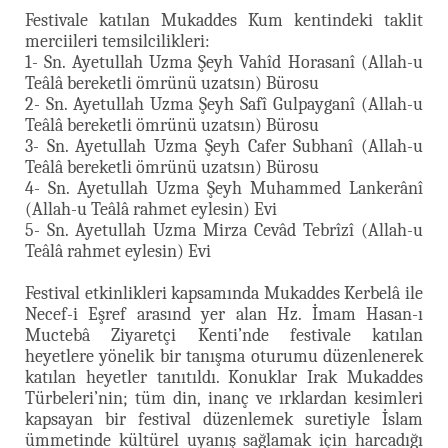
Festivale katılan Mukaddes Kum kentindeki taklit
merciileri temsilcilikleri:
1- Sn. Ayetullah Uzma Şeyh Vahîd Horasanî (Allah-u
Teâlâ bereketli ömrünü uzatsın) Bürosu
2- Sn. Ayetullah Uzma Şeyh Safî Gulpayganî (Allah-u
Teâlâ bereketli ömrünü uzatsın) Bürosu
3- Sn. Ayetullah Uzma Şeyh Cafer Subhanî (Allah-u
Teâlâ bereketli ömrünü uzatsın) Bürosu
4- Sn. Ayetullah Uzma Şeyh Muhammed Lankerânî
(Allah-u Teâlâ rahmet eylesin) Evi
5- Sn. Ayetullah Uzma Mirza Cevâd Tebrîzî (Allah-u
Teâlâ rahmet eylesin) Evi
Festival etkinlikleri kapsamında Mukaddes Kerbelâ ile
Necef-i Eşref arasınd yer alan Hz. İmam Hasan-ı
Muctebâ Ziyaretçi Kenti’nde festivale katılan
heyetlere yönelik bir tanışma oturumu düzenlenerek
katılan heyetler tanıtıldı. Konuklar Irak Mukaddes
Türbeleri’nin; tüm din, inanç ve ırklardan kesimleri
kapsayan bir festival düzenlemek suretiyle İslam
ümmetinde kültürel uyanış sağlamak için harcadığı