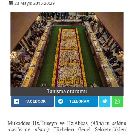
23 Mayıs 2015 20:29
Tanışma oturumu
FACEBOOK
TELEGRAM
Mukaddes Hz.Huseyn ve Hz.Abbas
(Allah'ın selâmı
üzerlerine olsun)
Türbeleri Genel Sekreterlikleri