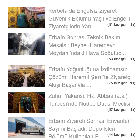
Kerbela’da Engelsiz Ziyaret:
Güvenlik Bölümü Yaşlı ve Engelli
Ziyaretçilerin Yan...
(61 kez görüldü)
Erbaîn Sonrası Teknik Bakım
Mesaisi: Beynel-Haremeyn
Meydanı’ndaki Hava Soğutuc...
(53 kez görüldü)
Erbaîn Yoğunluğuna İzdihamsız
Çözüm: Harem-i Şerîf’te Ziyaretçi
Akışı Başarıyla ...
(75 kez görüldü)
Zuhur Yakarışı: Hz. Abbas (a.s.)
Türbesi’nde Nudbe Duası Meclisi
(62 kez görüldü)
Erbaîn Ziyareti Sonrası Envanter
Sayımı Başladı: Depo İşleri
Bölümü Kullanılan E...
(44 kez görüldü)