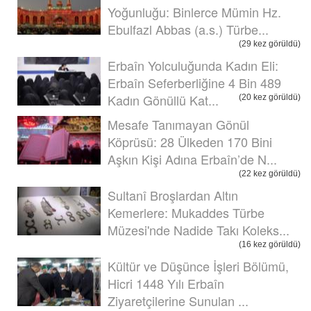
Yoğunluğu: Binlerce Mümin Hz.
Ebulfazl Abbas (a.s.) Türbe...
(29 kez görüldü)
Erbaîn Yolculuğunda Kadın Eli:
Erbaîn Seferberliğine 4 Bin 489
Kadın Gönüllü Kat...
(20 kez görüldü)
Mesafe Tanımayan Gönül
Köprüsü: 28 Ülkeden 170 Bini
Aşkın Kişi Adına Erbaîn’de N...
(22 kez görüldü)
Sultanî Broşlardan Altın
Kemerlere: Mukaddes Türbe
Müzesi'nde Nadide Takı Koleks...
(16 kez görüldü)
Kültür ve Düşünce İşleri Bölümü,
Hicri 1448 Yılı Erbaîn
Ziyaretçilerine Sunulan ...