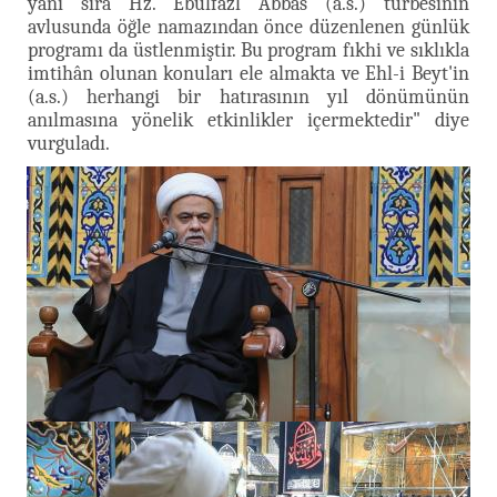
yanı sıra Hz. Ebulfazl Abbas (a.s.) türbesinin
avlusunda öğle namazından önce düzenlenen günlük
programı da üstlenmiştir. Bu program fıkhi ve sıklıkla
imtihân olunan konuları ele almakta ve Ehl-i Beyt'in
(a.s.) herhangi bir hatırasının yıl dönümünün
anılmasına yönelik etkinlikler içermektedir" diye
vurguladı.