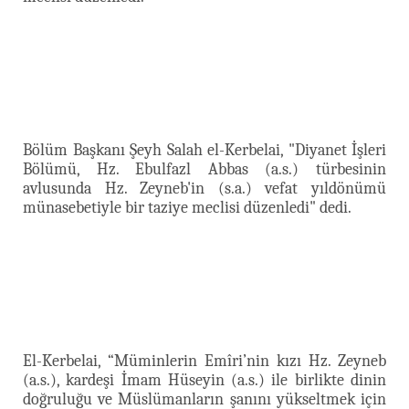
Bölüm Başkanı Şeyh Salah el-Kerbelai, "Diyanet İşleri
Bölümü, Hz. Ebulfazl Abbas (a.s.)
türbesinin
avlusunda Hz. Zeyneb'in (s.a.) vefat yıldönümü
münasebetiyle bir taziye meclisi düzenledi" dedi.
El-Kerbelai, “Müminlerin Emîri’nin kızı Hz. Zeyneb
(a.s.), kardeşi İmam Hüseyin (a.s.) ile birlikte dinin
doğruluğu ve Müslümanların şanını yükseltmek için