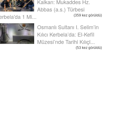
Kalkan: Mukaddes Hz.
Abbas (a.s.) Türbesi
erbela'da 1 Mi...
(359 kez görüldü)
Osmanlı Sultanı I. Selim’in
Kılıcı Kerbela’da: El-Kefîl
Müzesi’nde Tarihi Kılıçl...
(53 kez görüldü)