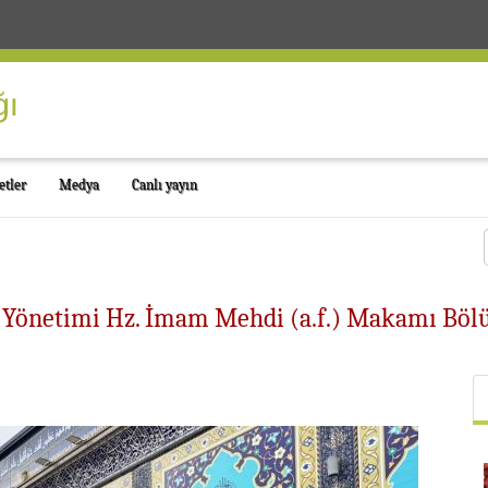
etler
Medya
Canlı yayın
i Yönetimi Hz. İmam Mehdi (a.f.) Makamı Böl