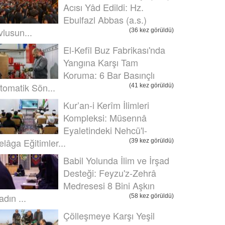
Acısı Yâd Edildi: Hz.
Ebulfazl Abbas (a.s.)
vlusun...
(36 kez görüldü)
El-Kefîl Buz Fabrikası'nda
Yangına Karşı Tam
Koruma: 6 Bar Basınçlı
tomatik Sön...
(41 kez görüldü)
Kur’an-i Kerîm İlimleri
Kompleksi: Müsennâ
Eyaletindeki Nehcü'l-
elâga Eğitimler...
(39 kez görüldü)
Babil Yolunda İlim ve İrşad
Desteği: Feyzu'z-Zehrâ
Medresesi 8 Bini Aşkın
adın ...
(58 kez görüldü)
Çölleşmeye Karşı Yeşil