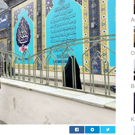
A
O
B
K