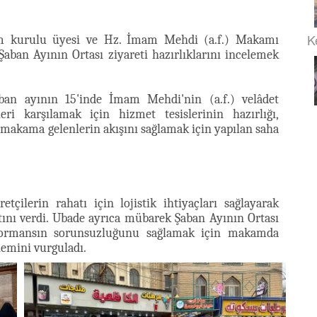
K
im kurulu üyesi ve Hz. İmam Mehdi (a.f.) Makamı
an Ayının Ortası ziyareti hazırlıklarını incelemek
an ayının 15'inde İmam Mehdi'nin (a.f.) velâdet
ri karşılamak için hizmet tesislerinin hazırlığı,
makama gelenlerin akışını sağlamak için yapılan saha
tçilerin rahatı için lojistik ihtiyaçları sağlayarak
tını verdi. Ubade ayrıca mübarek Şaban Ayının Ortası
erformansın sorunsuzluğunu sağlamak için makamda
emini vurguladı.