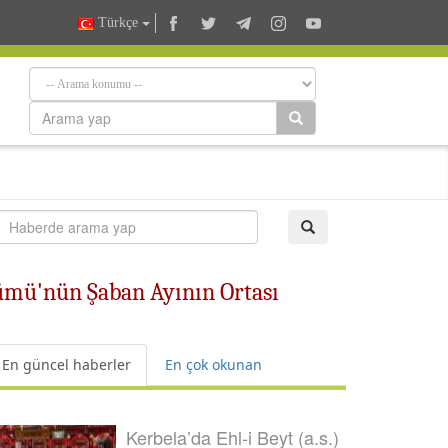
Türkçe
ümü'nün Şaban Ayının Ortası
En güncel haberler
En çok okunan
Kerbela’da Ehl-i Beyt (a.s.)