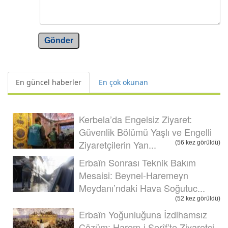
Gönder
En güncel haberler
En çok okunan
Kerbela’da Engelsiz Ziyaret:
Güvenlik Bölümü Yaşlı ve Engelli
Ziyaretçilerin Yan...
(56 kez görüldü)
Erbaîn Sonrası Teknik Bakım
Mesaisi: Beynel-Haremeyn
Meydanı’ndaki Hava Soğutuc...
(52 kez görüldü)
Erbaîn Yoğunluğuna İzdihamsız
Çözüm: Harem-i Şerîf’te Ziyaretçi