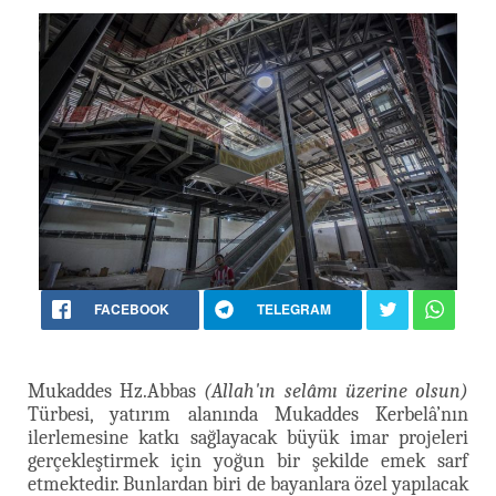
FACEBOOK
TELEGRAM
Mukaddes Hz.Abbas
(Allah'ın selâmı üzerine olsun)
Türbesi, yatırım alanında Mukaddes Kerbelâ’nın
ilerlemesine katkı sağlayacak büyük imar projeleri
gerçekleştirmek için yoğun bir şekilde emek sarf
etmektedir. Bunlardan biri de bayanlara özel yapılacak