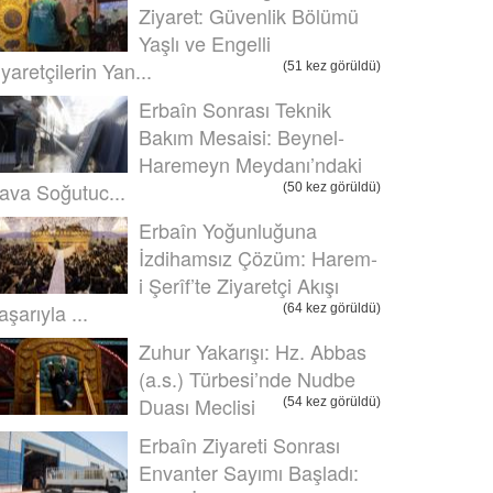
Ziyaret: Güvenlik Bölümü
Yaşlı ve Engelli
iyaretçilerin Yan...
(51 kez görüldü)
Erbaîn Sonrası Teknik
Bakım Mesaisi: Beynel-
Haremeyn Meydanı’ndaki
ava Soğutuc...
(50 kez görüldü)
Erbaîn Yoğunluğuna
İzdihamsız Çözüm: Harem-
i Şerîf’te Ziyaretçi Akışı
aşarıyla ...
(64 kez görüldü)
Zuhur Yakarışı: Hz. Abbas
(a.s.) Türbesi’nde Nudbe
Duası Meclisi
(54 kez görüldü)
Erbaîn Ziyareti Sonrası
Envanter Sayımı Başladı: