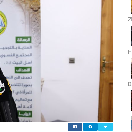
Z
H
B