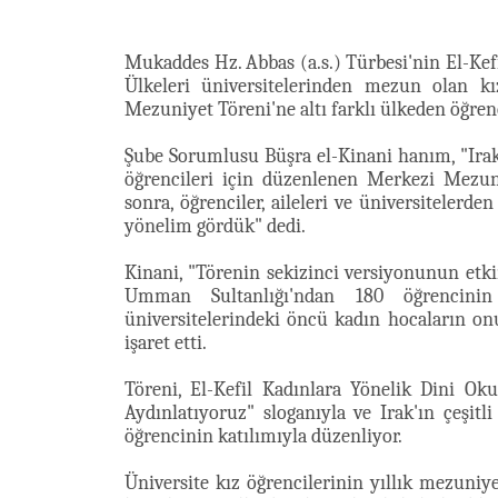
Mukaddes Hz. Abbas (a.s.) Türbesi'nin El-Kefi
Ülkeleri üniversitelerinden mezun olan kı
Mezuniyet Töreni'ne altı farklı ülkeden öğrenci
Şube Sorumlusu Büşra el-Kinani hanım, "Irak
öğrencileri için düzenlenen Merkezi Mezuni
sonra, öğrenciler, aileleri ve üniversitelerd
yönelim gördük" dedi.
Kinani, "Törenin sekizinci versiyonunun etki
Umman Sultanlığı'ndan 180 öğrencinin
üniversitelerindeki öncü kadın hocaların onur
işaret etti.
Töreni, El-Kefil Kadınlara Yönelik Dini Oku
Aydınlatıyoruz" sloganıyla ve Irak'ın çeşitli
öğrencinin katılımıyla düzenliyor.
Üniversite kız öğrencilerinin yıllık mezuni