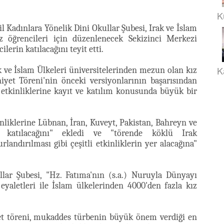
K
l Kadınlara Yönelik Dini Okullar Şubesi, Irak ve İslam
z öğrencileri için düzenlenecek Sekizinci Merkezi
lerin katılacağını teyit etti.
K
 ve İslam Ülkeleri üniversitelerinden mezun olan kız
yet Töreni'nin önceki versiyonlarının başarısından
en etkinliklerine kayıt ve katılım konusunda büyük bir
nliklerine Lübnan, İran, Kuveyt, Pakistan, Bahreyn ve
 katılacağını" ekledi ve "törende köklü Irak
landırılması gibi çeşitli etkinliklerin yer alacağına"
llar Şubesi, "Hz. Fatıma'nın (s.a.) Nuruyla Dünyayı
 eyaletleri ile İslam ülkelerinden 4000'den fazla kız
yet töreni, mukaddes türbenin büyük önem verdiği en